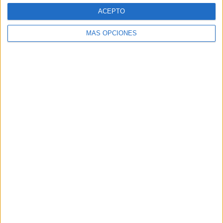
La Guardia Civil está tras la pista del fugado que todavía
ACEPTO
no ha sido detenido.
MÁS OPCIONES
Tags:
Cruz Roja
Guardia Civil
Inmigración
Recinto
Related
Posts
Aymane, el joven con la equipación del