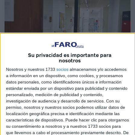
Su privacidad es importante para
nosotros
Nosotros y nuestros 1733
socios
almacenamos y/o accedemos
Imagen de archivo
a información en un dispositivo, como cookies, y procesamos
datos personales, como identificadores únicos e información
estándar enviada por un dispositivo para publicidad y contenido
personalizado, medición de publicidad y contenido,
investigación de audiencia y desarrollo de servicios.
Con su
Un año de prisión
. Esa es la pena que ha solicitado el
permiso, nosotros y nuestros socios podemos utilizar datos de
Ministerio Fiscal
para el llamado H.M.M., un vecino de
localización geográfica precisa e identificación mediante las
Ceuta acusado de
exhibicionismo
que debía haber sido
características de dispositivos. Puede hacer clic para otorgarnos
juzgado este jueves.
su consentimiento a nosotros y a nuestros 1733 socios para
que llevemos a cabo el procesamiento previamente descrito. De