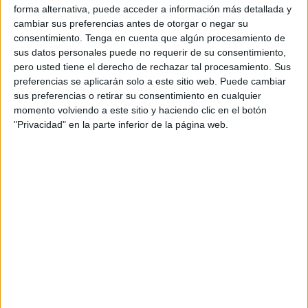
Su ausencia
a la vista oral fijada para hoy ha llevado a
forma alternativa, puede acceder a información más detallada y
cambiar sus preferencias antes de otorgar o negar su
que la magistrada titular del Juzgado de lo Penal 1
consentimiento.
Tenga en cuenta que algún procesamiento de
suspenda la vista
.
sus datos personales puede no requerir de su consentimiento,
pero usted tiene el derecho de rechazar tal procesamiento. Sus
Al llamado H.M.M. se le acusa de haber incurrido en este
preferencias se aplicarán solo a este sitio web. Puede cambiar
delito
en agosto de 2024
, a la altura de
González Tablas
,
sus preferencias o retirar su consentimiento en cualquier
en el lado más próximo a las Murallas Reales.
momento volviendo a este sitio y haciendo clic en el botón
"Privacidad" en la parte inferior de la página web.
Al pasar al lado de
una menor y de sus hermanas
,
también menores, se bajó los pantalones para
mostrar
sus genitales
, haciéndose
tocamientos
delante de las
niñas.
Todo ello supuso
atentar contra la indemnidad sexual
de las menores, por lo que se le acusa de delito de
exhibicionismo. Estos fueron los hechos que fueron
recogidos en la intervención policial que pudo conocer
este periódico.