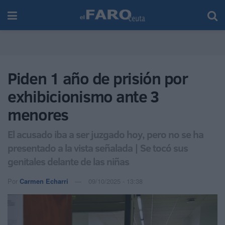
Piden 1 año de prisión por
exhibicionismo ante 3
menores
El acusado iba a ser juzgado hoy, pero no se ha
presentado a la vista señalada | Se tocó sus
genitales delante de las niñas
Por
Carmen Echarri
09/10/2025 - 13:38