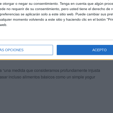
e otorgar o negar su consentimiento.
Tenga en cuenta que algún proc
de no requerir de su consentimiento, pero usted tiene el derecho de r
referencias se aplicarán solo a este sitio web. Puede cambiar sus pref
alquier momento volviendo a este sitio y haciendo clic en el botón "Pri
 web.
sidentes en Ceuta que cruzamos la frontera hacia
ior a seis horas de espera
para poder acceder al paso
ío, falta de agua, ausencia de aseos
y sin ningún tipo
ÁS OPCIONES
ACEPTO
z”, expone Hamadi Amar como presidente de la entidad.
uma “una medida que consideramos profundamente injusta
pasar incluso alimentos básicos como un simple yogur