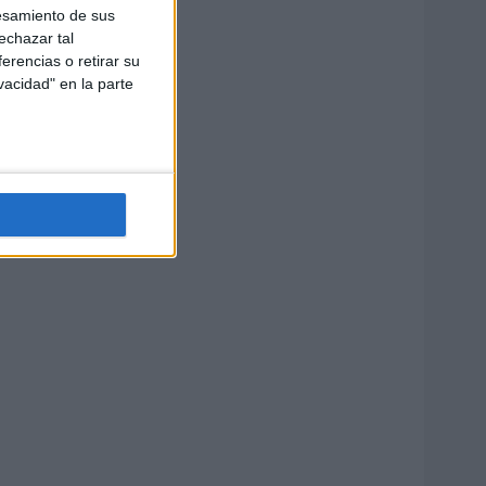
esamiento de sus
echazar tal
erencias o retirar su
vacidad" en la parte