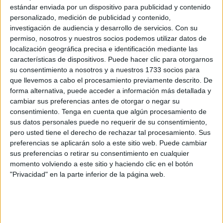
estaba siendo buscado por una
tentativa de asesinato
estándar enviada por un dispositivo para publicidad y contenido
ocurrida en Estados Unidos.
personalizado, medición de publicidad y contenido,
investigación de audiencia y desarrollo de servicios.
Con su
Eso ocurrió en verano del año pasado y, ahora, la Sala de
permiso, nosotros y nuestros socios podemos utilizar datos de
localización geográfica precisa e identificación mediante las
lo Penal de la
Audiencia Nacional
ha confirmado que el
características de dispositivos. Puede hacer clic para otorgarnos
protagonista de este suceso debe permanecer en
prisión
su consentimiento a nosotros y a nuestros 1733 socios para
antes de ejecutarse su extradición.
que llevemos a cabo el procesamiento previamente descrito. De
forma alternativa, puede acceder a información más detallada y
Desestima, por tanto, el recurso de apelación que
cambiar sus preferencias antes de otorgar o negar su
interpuso su representación letrada contra el auto dictado
consentimiento.
Tenga en cuenta que algún procesamiento de
por el
Juzgado
Central de Instrucción número 5 favorable
sus datos personales puede no requerir de su consentimiento,
pero usted tiene el derecho de rechazar tal procesamiento. Sus
a dicha entrega.
preferencias se aplicarán solo a este sitio web. Puede cambiar
sus preferencias o retirar su consentimiento en cualquier
La medida se fundamenta en la necesidad de “garantizar”
momento volviendo a este sitio y haciendo clic en el botón
que esté presente ante la justicia, sin que sirvan como
"Privacidad" en la parte inferior de la página web.
alternativas la presentación de una fianza de 1.500 euros o
las firmas en dependencias policiales o judiciales en
Ceuta.