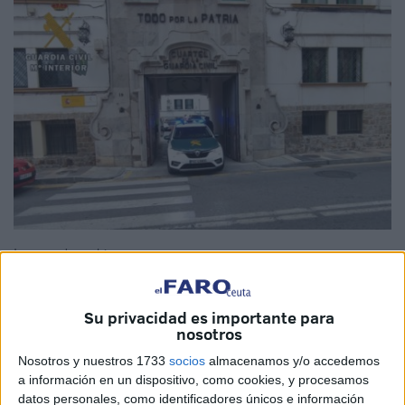
Imagen de archivo
Su privacidad es importante para
nosotros
La
Guardia Civil
lo detuvo. Descubrió que tras un intento
Nosotros y nuestros 1733
socios
almacenamos y/o accedemos
de escapada desde Ceuta a
Marruecos
existía el interés
a información en un dispositivo, como cookies, y procesamos
de evitar saldar las deudas con la justicia, toda vez que
datos personales, como identificadores únicos e información