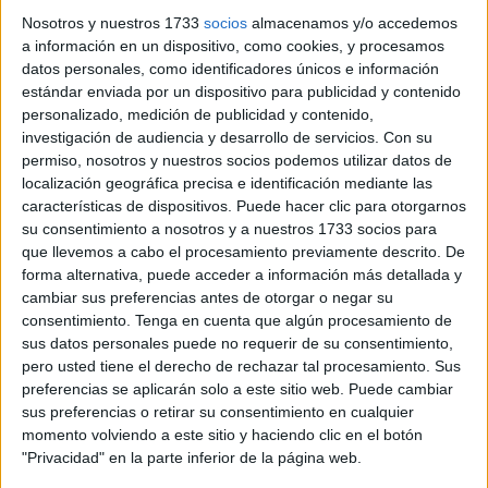
aéreas, marítimas y terrestres. Los dos ocupantes solo han
Nosotros y nuestros 1733
socios
almacenamos y/o accedemos
podido ser vinculados con un delito de desobediencia por
a información en un dispositivo, como cookies, y procesamos
datos personales, como identificadores únicos e información
el que se les detiene, además de por infracciones
estándar enviada por un dispositivo para publicidad y contenido
administrativas, pero no se ha encontrado nada irregular
personalizado, medición de publicidad y contenido,
que les pueda comprometer con otro tipo de delitos.
investigación de audiencia y desarrollo de servicios.
Con su
permiso, nosotros y nuestros socios podemos utilizar datos de
La persecución comenzó al existir sospechas de que
localización geográfica precisa e identificación mediante las
pudieran haber arrojado algún bulto al mar con contenido
características de dispositivos. Puede hacer clic para otorgarnos
su consentimiento a nosotros y a nuestros 1733 socios para
ilegal de ahí que incluso contando con el helicóptero de la
que llevemos a cabo el procesamiento previamente descrito. De
Benemérita se emprendiera una persecución a toda
forma alternativa, puede acceder a información más detallada y
velocidad que ha llamado la atención de los presentes,
cambiar sus preferencias antes de otorgar o negar su
ciudadanos que atónitos, son testigos de la operación
consentimiento.
Tenga en cuenta que algún procesamiento de
sus datos personales puede no requerir de su consentimiento,
llevada a cabo en el mar por unidades del Servicio
pero usted tiene el derecho de rechazar tal procesamiento. Sus
Marítimo y por el aire con el helicóptero que tiene base en
preferencias se aplicarán solo a este sitio web. Puede cambiar
nuestra ciudad.
sus preferencias o retirar su consentimiento en cualquier
momento volviendo a este sitio y haciendo clic en el botón
Durante horas se ha rastreado toda la zona por donde ha
"Privacidad" en la parte inferior de la página web.
tenido lugar la persecución y en donde las cámaras