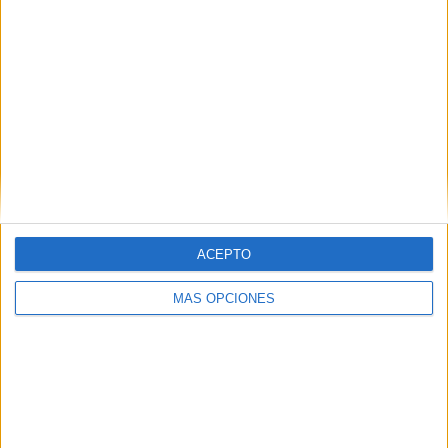
Marlaska contra las cuerdas tras dejar en
evidencia al CNI e Información
HACE 23 HORAS
La morgue donde descansan los
fallecidos en la avalancha de Ceuta
HACE 1 DÍA
La jueza pregunta a la Guardia Civil si
hubo avisos previos de la entrada masiva
en Ceuta
ACEPTO
HACE 2 DÍAS
MÁS OPCIONES
Comments
13
hartura
comentó:
hace 5 años
en 10 minutos estaran en su casa y de rositas. Y así nos va