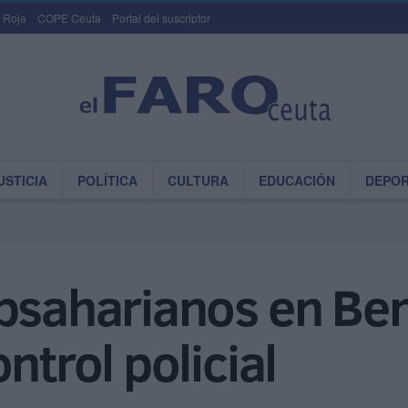
 Roja
COPE Ceuta
Portal del suscriptor
USTICIA
POLÍTICA
CULTURA
EDUCACIÓN
DEPO
bsaharianos en Bení
ntrol policial