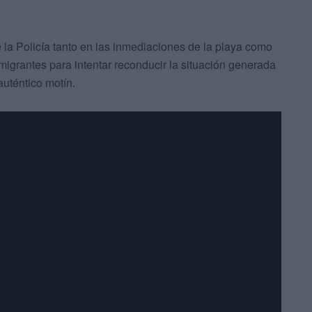
a Policía tanto en las inmediaciones de la playa como
nmigrantes para intentar reconducir la situación generada
uténtico motín.