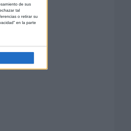
esamiento de sus
echazar tal
erencias o retirar su
vacidad" en la parte