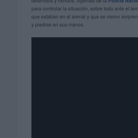
detenidos y heridos. Agentes de la
Policía Naci
para controlar la situación, sobre todo ante el t
que estaban en el arenal y que se vieron sorpre
y piedras en sus manos.