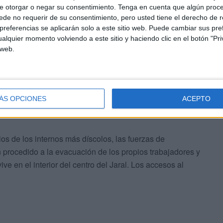
laterales, generando de nuevo problemas en las
e otorgar o negar su consentimiento.
Tenga en cuenta que algún proc
de no requerir de su consentimiento, pero usted tiene el derecho de r
referencias se aplicarán solo a este sitio web. Puede cambiar sus pref
alquier momento volviendo a este sitio y haciendo clic en el botón "Pri
 web.
s por la Policía para calmar la situación, que ha
ÁS OPCIONES
ACEPTO
e más agentes de la UIP hasta el CETI.
os de los internos más díscolos, las fuerzas de
 procedido a la evacuación de los propios trabajadores y
ive en el interior del centro del Jaral. Los accesos al