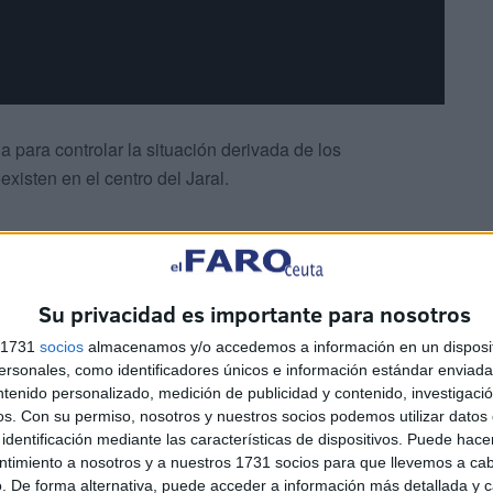
a para controlar la situación derivada de los
existen en el centro del Jaral.
Su privacidad es importante para nosotros
s 1731
socios
almacenamos y/o accedemos a información en un disposit
licía y evacuación de trabajadores
sonales, como identificadores únicos e información estándar enviada 
ntenido personalizado, medición de publicidad y contenido, investigaci
os.
Con su permiso, nosotros y nuestros socios podemos utilizar datos 
olicía, parecía llegar la calma pero pasadas las once y
identificación mediante las características de dispositivos. Puede hacer
os de subsaharianos que accedieron no solo por la
ntimiento a nosotros y a nuestros 1731 socios para que llevemos a ca
. De forma alternativa, puede acceder a información más detallada y 