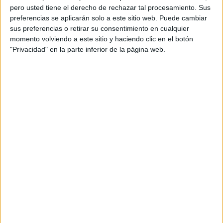
pero usted tiene el derecho de rechazar tal procesamiento. Sus
mientras en España se sigue con la activación de las
preferencias se aplicarán solo a este sitio web. Puede cambiar
fuerzas de seguridad.
sus preferencias o retirar su consentimiento en cualquier
momento volviendo a este sitio y haciendo clic en el botón
Ahora la atención se centra en el mar, no solo intentan
"Privacidad" en la parte inferior de la página web.
echarse al monte sino también al agua. Por ello han
intentado romper y tirar las vallas colocadas en arenales
para impedirlo.
Quienes se han desplazado hasta la ciudad buscan el
pase sí o sí, apreciándose escenas muy violentas.
En estos momentos en
Marruecos
se libra un auténtico
enfrentamiento que está dando pie a un conflicto social sin
parangón.