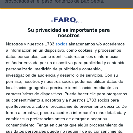
provocados en el paso fronterizo de Bab Sebta.
Allí se están produciendo ahora los altercados con
apedreamientos a los autobuses que llevan a quienes han
sido interceptados y contra la propia Policía.
Su privacidad es importante para
nosotros
Los enfrentamientos están siendo en la propia carretera,
Nosotros y nuestros 1733
socios
almacenamos y/o accedemos
en el barrio más próximo a Ceuta. Allí se está
a información en un dispositivo, como cookies, y procesamos
prácticamente librando una guerra sin cuartel.
datos personales, como identificadores únicos e información
estándar enviada por un dispositivo para publicidad y contenido
Los apedreamientos masivos se dirigen contra vehículos y
personalizado, medición de publicidad y contenido,
investigación de audiencia y desarrollo de servicios.
Con su
fuerzas de seguridad, pero estas responden con empleo
permiso, nosotros y nuestros socios podemos utilizar datos de
de material antidisturbios y el camión botijo que dispara
localización geográfica precisa e identificación mediante las
agua.
características de dispositivos. Puede hacer clic para otorgarnos
su consentimiento a nosotros y a nuestros 1733 socios para
Las imágenes que llegan del otro lado son de grupo de
que llevemos a cabo el procesamiento previamente descrito. De
jóvenes, muchos adolescentes que emprenden ruta hacia
forma alternativa, puede acceder a información más detallada y
cambiar sus preferencias antes de otorgar o negar su
la
frontera
al grito de Ceuta, Ceuta.
consentimiento.
Tenga en cuenta que algún procesamiento de
sus datos personales puede no requerir de su consentimiento,
Están siendo retenidos por las fuerzas de seguridad