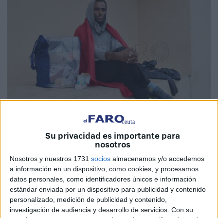
Fotos: Gonzalo Testa
Su privacidad es importante para
nosotros
Nosotros y nuestros 1731
socios
almacenamos y/o accedemos
a información en un dispositivo, como cookies, y procesamos
La
Policía Nacional
le tiene por un pícaro aficionado
datos personales, como identificadores únicos e información
estándar enviada por un dispositivo para publicidad y contenido
desde hace ya un tiempo a “tocar”
coches
, a ir probando
personalizado, medición de publicidad y contenido,
“al descuido” si algún propietario se ha dejado su vehículo
investigación de audiencia y desarrollo de servicios.
Con su
abierto en la calle y encuentra algo con algún valor para