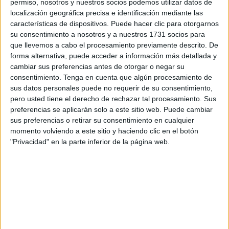
permiso, nosotros y nuestros socios podemos utilizar datos de
seguir tirando en la calle, como dice llevar haciendo desde
localización geográfica precisa e identificación mediante las
febrero, cuando desembarcó en Ceuta procedente de su
características de dispositivos. Puede hacer clic para otorgarnos
su consentimiento a nosotros y a nuestros 1731 socios para
país natal, Portugal, por alguna razón difícil de asimilar.
que llevemos a cabo el procesamiento previamente descrito. De
forma alternativa, puede acceder a información más detallada y
Asegura ser Tomás Mota, luso, expiloto de carreras,
cambiar sus preferencias antes de otorgar o negar su
veterano de Daytona, 36 años, sin familia pero con amigos
consentimiento.
Tenga en cuenta que algún procesamiento de
y novia (“quiero casarme para poder estar con ella”) en la
sus datos personales puede no requerir de su consentimiento,
ciudad autónoma. Agentes de la Jefatura Superior le han
pero usted tiene el derecho de rechazar tal procesamiento. Sus
preferencias se aplicarán solo a este sitio web. Puede cambiar
identificado y retenido un rato este lunes a primera hora de
sus preferencias o retirar su consentimiento en cualquier
la mañana ante la Iglesia del Valle.
momento volviendo a este sitio y haciendo clic en el botón
"Privacidad" en la parte inferior de la página web.