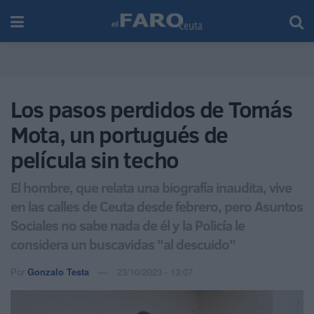
Los pasos perdidos de Tomás
Mota, un portugués de
película sin techo
El hombre, que relata una biografía inaudita, vive
en las calles de Ceuta desde febrero, pero Asuntos
Sociales no sabe nada de él y la Policía le
considera un buscavidas "al descuido"
Por
Gonzalo Testa
23/10/2023 - 13:07