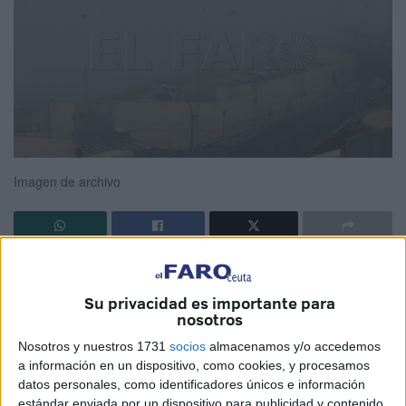
Imagen de archivo
En mayo de 2021 les dijeron que
en Ceuta jugaba
Cristiano Ronaldo
. Este pasado fin de semana no fue
Su privacidad es importante para
necesario tal engaño, solo les instaron a cruzar. Cualquier
nosotros
palabra de ánimo, cualquier mensaje difundido de forma
Nosotros y nuestros 1731
socios
almacenamos y/o accedemos
masiva mueve hoy en día a los cientos de menores que
a información en un dispositivo, como cookies, y procesamos
datos personales, como identificadores únicos e información
esperan en
Marruecos
una oportunidad para pasar a este
estándar enviada por un dispositivo para publicidad y contenido