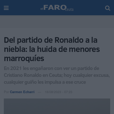
Del partido de Ronaldo a la
niebla: la huida de menores
marroquíes
En 2021 les engañaron con ver un partido de
Cristiano Ronaldo en Ceuta; hoy cualquier excusa,
cualquier guiño les impulsa a ese cruce
Por
Carmen Echarri
16/08/2023 - 07:23