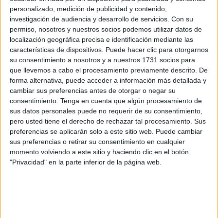
lado del
Tarajal
.
personalizado, medición de publicidad y contenido,
investigación de audiencia y desarrollo de servicios.
Con su
La madrugada del sábado
grupos de adolescentes se
permiso, nosotros y nuestros socios podemos utilizar datos de
arrojaron al agua en la playa de Castillejos. Las fuerzas de
localización geográfica precisa e identificación mediante las
seguridad marroquíes se vieron superadas por la
características de dispositivos. Puede hacer clic para otorgarnos
acumulación de decenas y decenas de niños.
su consentimiento a nosotros y a nuestros 1731 socios para
que llevemos a cabo el procesamiento previamente descrito. De
Esa fue la clave de este intento de entrada masiva: la
forma alternativa, puede acceder a información más detallada y
cambiar sus preferencias antes de otorgar o negar su
edad,
menores de 15 años
.
consentimiento.
Tenga en cuenta que algún procesamiento de
sus datos personales puede no requerir de su consentimiento,
Fuentes oficiosas cifran en entre 200 y 250 los menores
pero usted tiene el derecho de rechazar tal procesamiento. Sus
que fueron localizados o bien en el agua o bien en las
preferencias se aplicarán solo a este sitio web. Puede cambiar
proximidades de los arenales prestos a cruzar hacia
sus preferencias o retirar su consentimiento en cualquier
Ceuta. Hubo carreras en las playas, intervenciones en el
momento volviendo a este sitio y haciendo clic en el botón
"Privacidad" en la parte inferior de la página web.
mar, actuaciones en las zonas que conducían a la
ruta
fronteriza
… Después los interceptados fueron cargados
en autobuses, empapados, para su posterior identificación.
En los últimos días algo más de una decena de menores