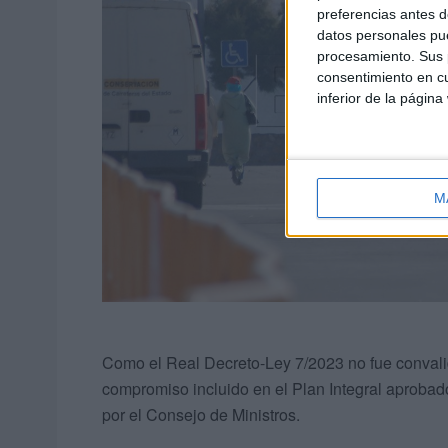
preferencias antes d
datos personales pue
procesamiento. Sus p
consentimiento en cu
inferior de la página
M
Como el Real Decreto-Ley 7/2023 no fue convalida
compromiso incluido en el Plan Integral aprobad
por el Consejo de Ministros.