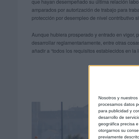
que hayan desempeñado su última relación labo
amparados por autorización de trabajo para tra
protección por desempleo de nivel contributivo s
Aunque hubiera prosperado y entrado en vigor, p
desarrollar reglamentariamente, entre otras cos
añadir a “todos los requisitos establecidos en la 
Nosotros y nuestro
procesamos datos per
para publicidad y co
desarrollo de servici
geográfica precisa e 
otorgarnos su conse
previamente descrito