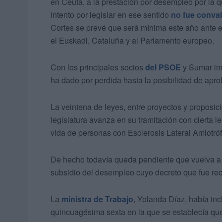
en Ceuta, a la prestación por desempleo por la qu
intento por legislar en ese sentido
no fue conva
Cortes se prevé que será mínima este año ante e
el Euskadi, Cataluña y al Parlamento europeo.
Con los principales socios
del PSOE
y Sumar imp
ha dado por perdida hasta la posibilidad de apr
La veintena de leyes, entre proyectos y proposi
legislatura avanza en su tramitación con cierta le
vida de personas con Esclerosis Lateral Amiotrófic
De hecho todavía queda pendiente que vuelva a 
subsidio del desempleo cuyo decreto que fue re
La
ministra de Trabajo
, Yolanda Díaz, había inc
quincuagésima sexta en la que se establecía que