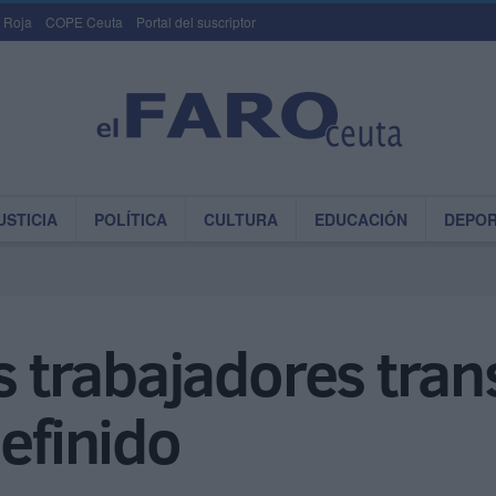
 Roja
COPE Ceuta
Portal del suscriptor
USTICIA
POLÍTICA
CULTURA
EDUCACIÓN
DEPO
s trabajadores tran
definido