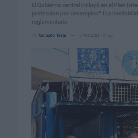
El Gobierno central incluyó en el Plan In
protección por desempleo" l La inestabilidad
reglamentario
Por
Gonzalo Testa
04/04/2024 - 07:26