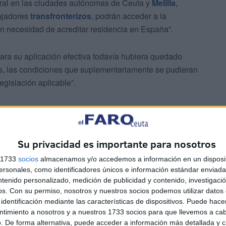
ral en las ciudades autónomas de Ceuta y
Melilla
,
bajadores
transfronterizos
, podrán acceder a la
in necesidad de acreditar residencia en España”.
ara su aplicación efectiva todavía hubiera quedado
as, las condiciones que suplementariamente se pudieran
legislación aplicable”.
Su privacidad es importante para nosotros
s 1733
socios
almacenamos y/o accedemos a información en un disposit
sonales, como identificadores únicos e información estándar enviada 
ntenido personalizado, medición de publicidad y contenido, investigaci
os.
Con su permiso, nosotros y nuestros socios podemos utilizar datos 
identificación mediante las características de dispositivos. Puede hacer
ntimiento a nosotros y a nuestros 1733 socios para que llevemos a ca
. De forma alternativa, puede acceder a información más detallada y 