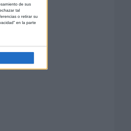
esamiento de sus
echazar tal
erencias o retirar su
vacidad" en la parte