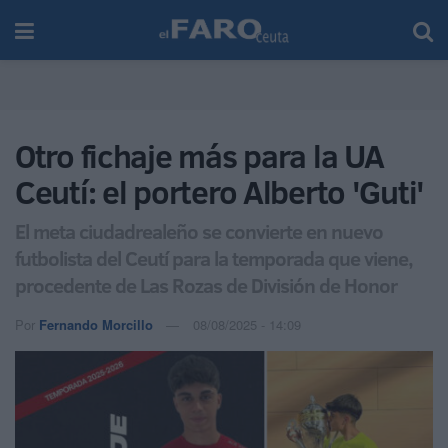
Otro fichaje más para la UA
Ceutí: el portero Alberto 'Guti'
El meta ciudadrealeño se convierte en nuevo
futbolista del Ceutí para la temporada que viene,
procedente de Las Rozas de División de Honor
Por
Fernando Morcillo
08/08/2025 - 14:09