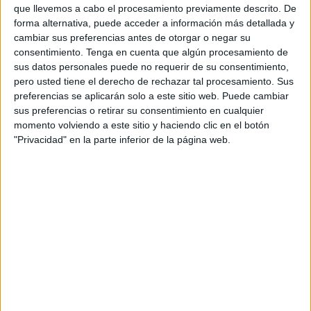
la meta caballa en Segunda División. El joven cancerbero
que llevemos a cabo el procesamiento previamente descrito. De
viene de jugar en División de Honor Juvenil con el equipo
forma alternativa, puede acceder a información más detallada y
de Las Rozas
destacando por su grandes paradas en la
cambiar sus preferencias antes de otorgar o negar su
consentimiento.
Tenga en cuenta que algún procesamiento de
portería madrileña.
sus datos personales puede no requerir de su consentimiento,
pero usted tiene el derecho de rechazar tal procesamiento. Sus
“Alberto Gutiérrez, “Guti”, procedente del equipo Las
preferencias se aplicarán solo a este sitio web. Puede cambiar
Rozas, DHJ, defenderá esta nueva temporada los colores
sus preferencias o retirar su consentimiento en cualquier
de nuestro club, te deseamos mucha suerte bajo la
momento volviendo a este sitio y haciendo clic en el botón
portería.
"Privacidad" en la parte inferior de la página web.
Bienvenida al Ceutí
¡Bienvenido Guti!”, así le da la bienvenida la UA Ceutí al
portero ciudadrealeño.
La actuación destacada en las porterías ha hecho que la
UA Ceutí fichara a este gran arquero. Además, ‘Guti’ ha
logrado logró en la temporada 2023-2024 el título de
campeón de liga con el conjunto madrileño en el grupo IV