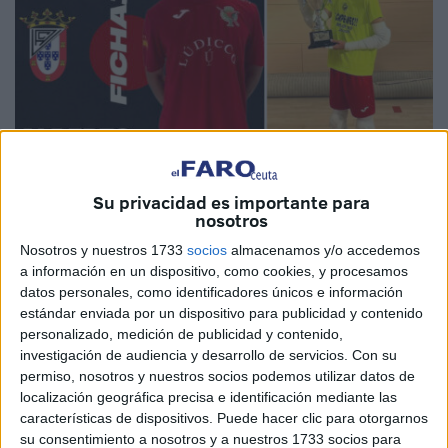
Su privacidad es importante para
Imagen cedida
nosotros
Nosotros y nuestros 1733
socios
almacenamos y/o accedemos
a información en un dispositivo, como cookies, y procesamos
datos personales, como identificadores únicos e información
La Unión África Ceutí
continúa reforzando su plantilla
estándar enviada por un dispositivo para publicidad y contenido
para dar la talla este año en Segunda División.
El club
personalizado, medición de publicidad y contenido,
unionista ha hecho oficial en la mañana de este
investigación de audiencia y desarrollo de servicios.
Con su
permiso, nosotros y nuestros socios podemos utilizar datos de
viernes
otro fichaje
: el de Alberto Gutiérrez ‘Guti’.
localización geográfica precisa e identificación mediante las
características de dispositivos. Puede hacer clic para otorgarnos
El portero manchego natural de Ciudad Real viene reforzar
su consentimiento a nosotros y a nuestros 1733 socios para