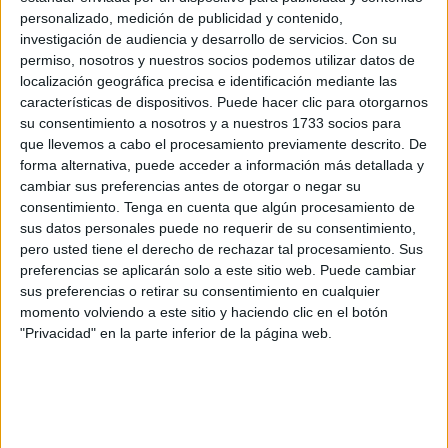
nuevo proyecto que se está construyendo”, comentaba el
personalizado, medición de publicidad y contenido,
investigación de audiencia y desarrollo de servicios.
Con su
club en un comunicado. “Bienvenido Antón a tu nueva
permiso, nosotros y nuestros socios podemos utilizar datos de
casa, tenemos muchas ganas de verte sobre la pista
localización geográfica precisa e identificación mediante las
vistiendo nuestros colores”, añadió el conjunto unionista.
características de dispositivos. Puede hacer clic para otorgarnos
su consentimiento a nosotros y a nuestros 1733 socios para
Características
que llevemos a cabo el procesamiento previamente descrito. De
forma alternativa, puede acceder a información más detallada y
cambiar sus preferencias antes de otorgar o negar su
El futbolista
madrileño de 23 años
ha sido internacional
consentimiento.
Tenga en cuenta que algún procesamiento de
en las categorías inferiores de la selección española y
sus datos personales puede no requerir de su consentimiento,
puede jugar bien de cierre o de ala izquierda y ha sido
pero usted tiene el derecho de rechazar tal procesamiento. Sus
preferencias se aplicarán solo a este sitio web. Puede cambiar
internacional en las categorías inferiores.
sus preferencias o retirar su consentimiento en cualquier
momento volviendo a este sitio y haciendo clic en el botón
Debutó en el primer equipo del
Leganés en Segunda B
.
"Privacidad" en la parte inferior de la página web.
Luego siguió su curso por la misma categoría, jugando en
el Albense FS y luego en el Rivas.
Después pasó a defender los colores del Móstoles.
Su
desempeño en el equipo madrileño hizo que subiera