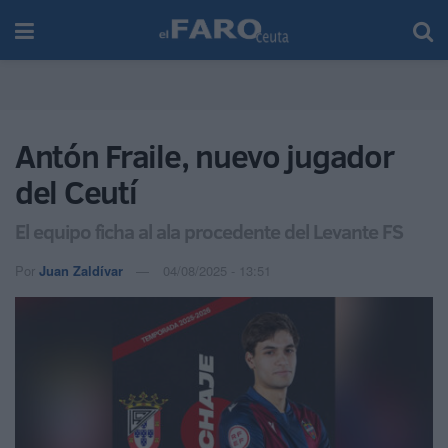
Antón Fraile, nuevo jugador
del Ceutí
El equipo ficha al ala procedente del Levante FS
Por
Juan Zaldívar
04/08/2025 - 13:51