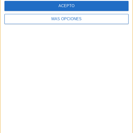
ACEPTO
MÁS OPCIONES
Tags:
Barriada del Recinto
Delincuencia
Policía Nacional
Related
Posts
El Instituto de Medicina Legal de Ceuta
finaliza las autopsias de los 82 fallecidos
en la avalancha
HACE 2 HORAS
Detenido un marroquí: se metió incluso
en la cama de una mujer en el Paseo de
las Palmeras
HACE 8 HORAS