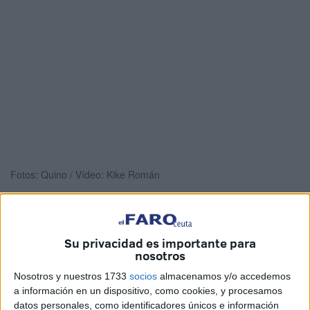
Fotos: Quino / Vídeo: Kike Román
La Policía Nacional
mantiene
abierta la investigación
Su privacidad es importante para
nosotros
para localizar al autor de un apuñalamiento
ocurrido en
la madrugada del domingo al lunes
en la zona del
Nosotros y nuestros 1733
socios
almacenamos y/o accedemos
a información en un dispositivo, como cookies, y procesamos
Recinto
, en Ceuta.
datos personales, como identificadores únicos e información