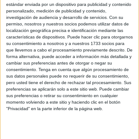
estándar enviada por un dispositivo para publicidad y contenido
El
joven sigue
ingresado en el
hospital
, mientras que los
personalizado, medición de publicidad y contenido,
agentes que llevan el peso de la investigación intentan dar
investigación de audiencia y desarrollo de servicios.
Con su
con el implicado en los hechos.
permiso, nosotros y nuestros socios podemos utilizar datos de
localización geográfica precisa e identificación mediante las
Esta mañana
se ha dispuesto un operativo
,
características de dispositivos. Puede hacer clic para otorgarnos
procediéndose al decomiso y traslado a la Jefatura
su consentimiento a nosotros y a nuestros 1733 socios para
que llevemos a cabo el procesamiento previamente descrito. De
Superior
de una motocicleta
presuntamente relacionada
forma alternativa, puede acceder a información más detallada y
con estos hechos. En la misma
hay restos de sangre
.
cambiar sus preferencias antes de otorgar o negar su
consentimiento.
Tenga en cuenta que algún procesamiento de
Inspección de la Policía Científica
sus datos personales puede no requerir de su consentimiento,
pero usted tiene el derecho de rechazar tal procesamiento. Sus
preferencias se aplicarán solo a este sitio web. Puede cambiar
Agentes de la
Policía Científica
han acudido al lugar para
sus preferencias o retirar su consentimiento en cualquier
inspeccionar el vehículo a dos ruedas, que se encontraba
momento volviendo a este sitio y haciendo clic en el botón
en
la zona de Pozo Rayo
.
"Privacidad" en la parte inferior de la página web.
Tras esas gestiones, horas después, se ha contado
con la
colaboración de la Policía Local
para el traslado de esa
moto en una grúa municipal hasta la sede de la Jefatura,