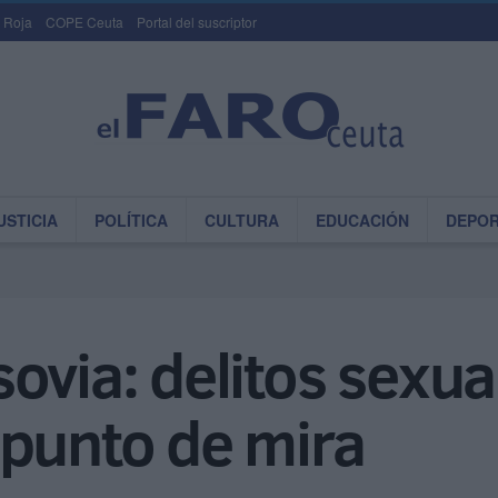
 Roja
COPE Ceuta
Portal del suscriptor
USTICIA
POLÍTICA
CULTURA
EDUCACIÓN
DEPO
ovia: delitos sexua
 punto de mira