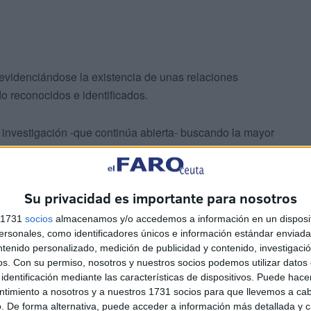
 evidenciándose la existencia de unas relaciones
o reconocidos e identificados.
investigación -que continúa abierta- buscando la mayor
ifiquen esos contactos amén de posteriores
aldo de la Brigada Provincial de Seguridad Ciudadana.
Su privacidad es importante para nosotros
s 1731
socios
almacenamos y/o accedemos a información en un disposit
sonales, como identificadores únicos e información estándar enviada 
ntenido personalizado, medición de publicidad y contenido, investigaci
os.
Con su permiso, nosotros y nuestros socios podemos utilizar datos 
en las viviendas particulares de los adultos como en
identificación mediante las características de dispositivos. Puede hacer
ntimiento a nosotros y a nuestros 1731 socios para que llevemos a ca
. De forma alternativa, puede acceder a información más detallada y 