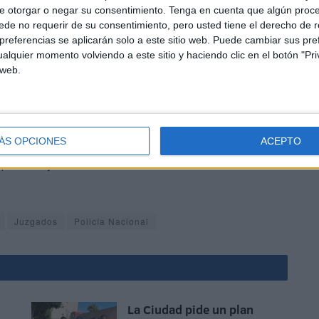
e otorgar o negar su consentimiento.
Tenga en cuenta que algún proc
estigaciones varios casos similares a este en el que
de no requerir de su consentimiento, pero usted tiene el derecho de r
on menores a sabiendas de que no alcanzan los 18 años
referencias se aplicarán solo a este sitio web. Puede cambiar sus pref
de otros individuos que ejercen de proxenetas.
alquier momento volviendo a este sitio y haciendo clic en el botón "Pri
 web.
ÁS OPCIONES
ACEPTO
mplicados y el esclarecimiento de
nuevos delitos
.
Juzgados
Policía Nacional
La Ciudad pide un plan