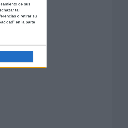
esamiento de sus
echazar tal
erencias o retirar su
vacidad" en la parte