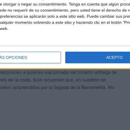
e otorgar o negar su consentimiento.
Tenga en cuenta que algún proc
00 kilos de hachís
de no requerir de su consentimiento, pero usted tiene el derecho de r
referencias se aplicarán solo a este sitio web. Puede cambiar sus pref
alquier momento volviendo a este sitio y haciendo clic en el botón "Pri
s desde su arresto en septiembre de 2019, han
 web.
s de que estaban cometiendo un delito después de haber
emirrígida. Los dos acusados llamados R.J.H.R., natural
s por el Servicio Marítimo de Algeciras con las manos en
ÁS OPCIONES
ACEPTO
reconocen a quienes esa jornada les hicieron entrega de
reto de la costa. Solo recuerdan que, en cuestión de
vieron sorprendidos por la llegada de la Benemérita. Ahí