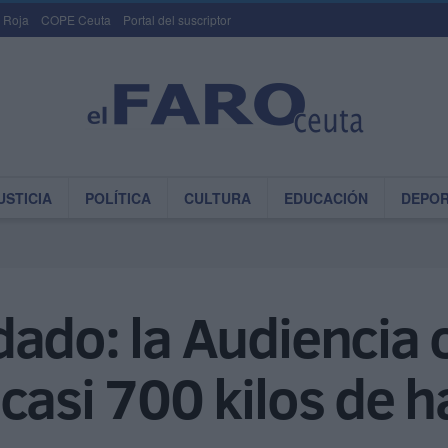
 Roja
COPE Ceuta
Portal del suscriptor
USTICIA
POLÍTICA
CULTURA
EDUCACIÓN
DEPO
dado: la Audiencia 
casi 700 kilos de h