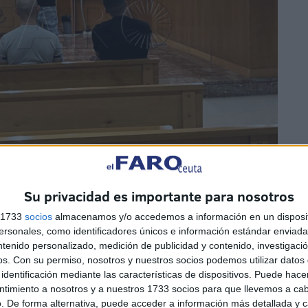
Su privacidad es importante para nosotros
la
Audiencia Provincial
de Cádiz en Ceuta, se han
s 1733
socios
almacenamos y/o accedemos a información en un disposit
sonales, como identificadores únicos e información estándar enviada 
en principio de delitos contra la salud pública y
ntenido personalizado, medición de publicidad y contenido, investigaci
do condenadas en sentencia firme dictada
in voce
por
os.
Con su permiso, nosotros y nuestros socios podemos utilizar datos 
 y 6 meses de cárcel, toda vez que han reconocido su
identificación mediante las características de dispositivos. Puede hacer
s.
ntimiento a nosotros y a nuestros 1733 socios para que llevemos a ca
. De forma alternativa, puede acceder a información más detallada y 