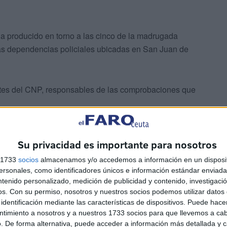
 ha producido en torno a las cinco de la madrugada
las dependencias policiales ubicadas en San Juan de
ntes del CNP, responsables de las comprobaciones que
n una casa de la calle Chile, en Vicedo Martínez, los
ehaceres. En uno de los callejones se efectuaba la
Su privacidad es importante para nosotros
s 1733
socios
almacenamos y/o accedemos a información en un disposit
sonales, como identificadores únicos e información estándar enviada 
ntenido personalizado, medición de publicidad y contenido, investigaci
tos controlado por agentes del CNP en el Príncipe
os.
Con su permiso, nosotros y nuestros socios podemos utilizar datos 
identificación mediante las características de dispositivos. Puede hacer
ntimiento a nosotros y a nuestros 1733 socios para que llevemos a ca
. De forma alternativa, puede acceder a información más detallada y 