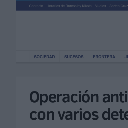
Contacto
Horarios de Barcos by Kikoto
Vuelos
Sorteo Cruz
SOCIEDAD
SUCESOS
FRONTERA
J
Operación antit
con varios det