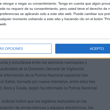
e otorgar o negar su consentimiento.
Tenga en cuenta que algún proc
de no requerir de su consentimiento, pero usted tiene el derecho de r
referencias se aplicarán solo a este sitio web. Puede cambiar sus pref
alquier momento volviendo a este sitio y haciendo clic en el botón "Pri
 web.
 de Casas Nuevas y en otra situada en las proximidades
ncionaba la estructura desmantelada
ÁS OPCIONES
ACEPTO
unta y simultánea entre los servicios marroquíes y
 Judiciales de la Dirección General de Vigilancia
e Información de la Policía Nacional española han
 el Sahel, formada por nueve miembros, entre ellos tres
d, Ibiza y Ceuta, según ha informado la Policía Nacional.
 Judicial indicó que los registros realizados en los
autación de armas blancas y equipos electrónicos, los