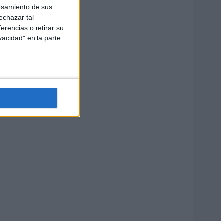
esamiento de sus
echazar tal
erencias o retirar su
vacidad" en la parte