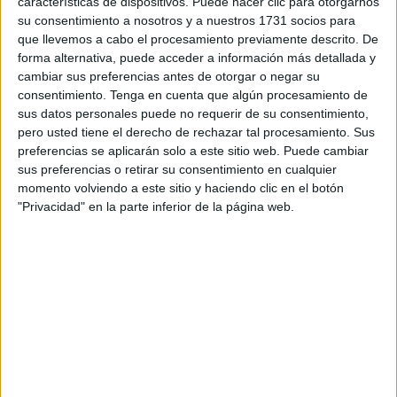
características de dispositivos. Puede hacer clic para otorgarnos
durante 42 meses de la
Oficina Técnica
de Información y
su consentimiento a nosotros y a nuestros 1731 socios para
que llevemos a cabo el procesamiento previamente descrito. De
Proyectos que prevé el
Plan Integral de Desarrollo
forma alternativa, puede acceder a información más detallada y
Socioeconómico
de la ciudad para que actúe “como
cambiar sus preferencias antes de otorgar o negar su
ventanilla única de información y asesoramiento a pymes y
consentimiento.
Tenga en cuenta que algún procesamiento de
emprendedores sobre los diferentes organismos
sus datos personales puede no requerir de su consentimiento,
pero usted tiene el derecho de rechazar tal procesamiento. Sus
concedentes de ayudas”.
preferencias se aplicarán solo a este sitio web. Puede cambiar
sus preferencias o retirar su consentimiento en cualquier
El coste total asciende a 4,3 millones de euros y será
momento volviendo a este sitio y haciendo clic en el botón
financiado por la Administración General del Estado. Algo
"Privacidad" en la parte inferior de la página web.
más de 620.000 se corresponden con el ejercicio corriente
y el resto se repartirá a razón de 1,25 por año natural entre
2024 y 2026.
El portavoz del Ejecutivo local, Alejandro Ramírez, ha
recordado que en septiembre se publicó en el BOE el
convenio con el Ministerio de Política Territorial para la
puesta en marcha de esa Oficina.