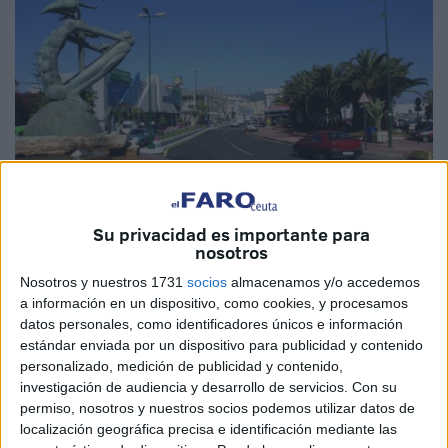
Su privacidad es importante para
nosotros
Imagen de archivo
Nosotros y nuestros 1731
socios
almacenamos y/o accedemos
a información en un dispositivo, como cookies, y procesamos
datos personales, como identificadores únicos e información
estándar enviada por un dispositivo para publicidad y contenido
El
Gobierno
de Ceuta ha dado este martes luz verde al
personalizado, medición de publicidad y contenido,
investigación de audiencia y desarrollo de servicios.
Con su
consejero de Presidencia y Gobernación, Alberto Gaitán,
permiso, nosotros y nuestros socios podemos utilizar datos de
para que encargue a Tragsatec la apertura en el
puerto
,
localización geográfica precisa e identificación mediante las
previsiblemente a principios de 2024, y mantenimiento