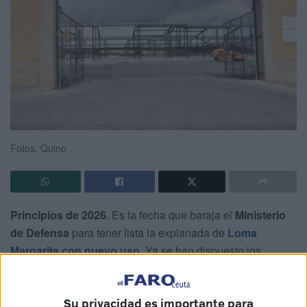
Fotos. Quino
Principios de 2026
. Es la fecha que baraja el
Ministerio
de Defensa
para tener lista la explanada de
Loma
Margarita con nuevo uso
. Ya se han dispuesto los
techados en el solar
que sirvió hace años para las clases
prácticas que ofrecían las autoescuelas en Ceuta.
Su privacidad es importante para