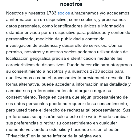
Esta especie de habitáculos tiene como fin
dotar a la
nosotros
Unidad Logística n° 23
de la Comandancia General de
Nosotros y nuestros 1733
socios
almacenamos y/o accedemos
Ceuta de un
estacionamiento cubierto
para sus
a información en un dispositivo, como cookies, y procesamos
datos personales, como identificadores únicos e información
materiales orgánicos.
estándar enviada por un dispositivo para publicidad y contenido
personalizado, medición de publicidad y contenido,
En paralelo se encuadra la realización del
cerramiento
de
investigación de audiencia y desarrollo de servicios.
Con su
parte del
acuartelamiento general de Ejército Pardo de
permiso, nosotros y nuestros socios podemos utilizar datos de
Santayana
.
localización geográfica precisa e identificación mediante las
características de dispositivos. Puede hacer clic para otorgarnos
Las obras de la Base Única
, que comenzaron con la
su consentimiento a nosotros y a nuestros 1733 socios para
entrada de máquinas para actuar sobre el pavimento,
que llevemos a cabo el procesamiento previamente descrito. De
forma alternativa, puede acceder a información más detallada y
continúan con la disposición de estos techados y el
cambiar sus preferencias antes de otorgar o negar su
ambicioso reto de cambiar Ceuta.
consentimiento.
Tenga en cuenta que algún procesamiento de
sus datos personales puede no requerir de su consentimiento,
Se dispone de un
presupuesto base que supera los 5
pero usted tiene el derecho de rechazar tal procesamiento. Sus
millones
y en la actuación prevista por Defensa se incluye
preferencias se aplicarán solo a este sitio web. Puede cambiar
la
construcción de edificios
relacionados con los
sus preferencias o retirar su consentimiento en cualquier
servicios de orden público o de emergencia, así como
momento volviendo a este sitio y haciendo clic en el botón
"Privacidad" en la parte inferior de la página web.