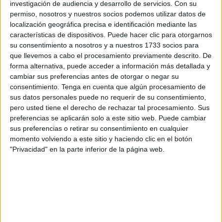
investigación de audiencia y desarrollo de servicios.
Con su
Una dama legionaria natural de Los Barrios que ingresó
permiso, nosotros y nuestros socios podemos utilizar datos de
siendo una niña a sus 19 años y que a sus 33 considera a
localización geográfica precisa e identificación mediante las
La Legión como una “verdadera familia”. Ahora mismo es
características de dispositivos. Puede hacer clic para otorgarnos
la única mujer en su grupo, pero en sus trece años dentro
su consentimiento a nosotros y a nuestros 1733 socios para
que llevemos a cabo el procesamiento previamente descrito. De
de La Legión ha tenido a varias mujeres a su cargo.
forma alternativa, puede acceder a información más detallada y
cambiar sus preferencias antes de otorgar o negar su
La sargento
melillense
Ana Belén Álvarez Gallego a sus
consentimiento.
Tenga en cuenta que algún procesamiento de
32 años es Jefe de Pieza de la Primera Batería de
sus datos personales puede no requerir de su consentimiento,
Cañones del Grupo de Artillería de Campaña del RAMIX-
pero usted tiene el derecho de rechazar tal procesamiento. Sus
30 y es lo más grande que le ha pasado en la vida. Pero
preferencias se aplicarán solo a este sitio web. Puede cambiar
sus preferencias o retirar su consentimiento en cualquier
los comienzos reconoce que fueron “duros, difíciles y de
momento volviendo a este sitio y haciendo clic en el botón
mucho trabajo”. Aún así los años que le quedan de
"Privacidad" en la parte inferior de la página web.
servicio seguirá en Artillería, pero no sabe si en Ceuta,
donde ya lleva cuatro años. No se cierra puertas. Pero
echa la vista atrás para recordar tanto los años buenos
como malos.
“Al principio llegas a la unidad, no conoces a nadie, pero