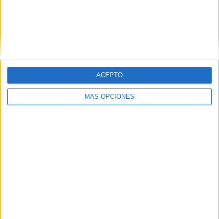
Un año de pandemia | El coronavirus ha
limitado también mucho la vida militar, ha
cambiado sus misiones y ha interrumpido
otras en el extranjero
ACEPTO
MÁS OPCIONES
Este año atípico la sargento soñaba con participar en
internacionales y la cabo dama legionaria con los actos de