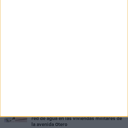
la indemnización por residencia en Ceuta
HACE 5 HORAS
Las fragatas Santa María y Navarra, en
Ceuta para reforzar la seguridad
HACE 2 DÍAS
AUME reclama preparación preventiva y
material para los militares destinados en
Ceuta
HACE 2 DÍAS
Las críticas por las bolsas de comida de
los militares en Ceuta obligan a revisar
las raciones
HACE 2 DÍAS
Adjudicadas las obras para renovar la
red de agua en las viviendas militares de
la avenida Otero