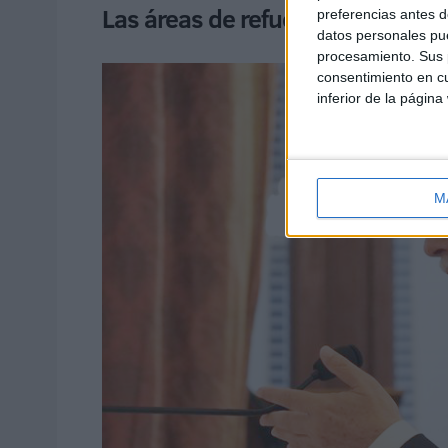
Las áreas de refuerzo y precios
preferencias antes d
datos personales pue
procesamiento. Sus p
consentimiento en cu
inferior de la página
M