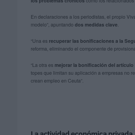
los problemas crónicos
como los relacionados 
En declaraciones a los periodistas, el propio V
modelo”, apuntando
dos medidas clave
.
“Una es
recuperar las bonificaciones a la Seg
reforma, eliminando el componente de provisiona
“La otra es
mejorar la bonificación del artícu
topes que limitan su aplicación a empresas no re
crean empleo en Ceuta”.
La actividad económica privada