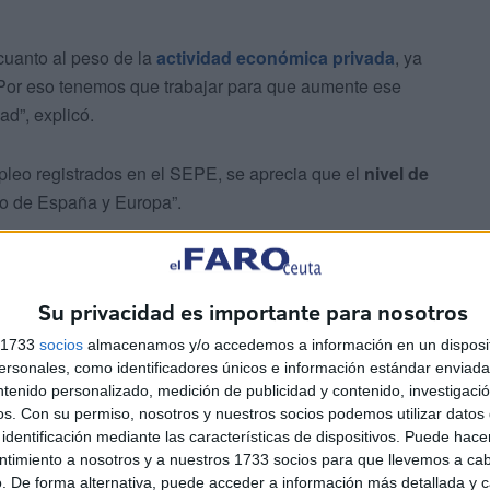
cuanto al peso de la
actividad económica privada
, ya
 “Por eso tenemos que trabajar para que aumente ese
ad”, explicó.
leo registrados en el SEPE, se aprecia que el
nivel de
to de España y Europa”.
 aunque el problema es grave, quiero transmitir
demos caer en la resignación ni en el conformismo”,
Su privacidad es importante para nosotros
s 1733
socios
almacenamos y/o accedemos a información en un disposit
sonales, como identificadores únicos e información estándar enviada 
ntenido personalizado, medición de publicidad y contenido, investigaci
os.
Con su permiso, nosotros y nuestros socios podemos utilizar datos 
identificación mediante las características de dispositivos. Puede hacer
ntimiento a nosotros y a nuestros 1733 socios para que llevemos a ca
. De forma alternativa, puede acceder a información más detallada y 