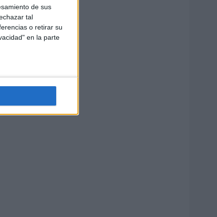
esamiento de sus
echazar tal
erencias o retirar su
vacidad" en la parte