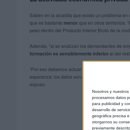
Saben en la alcaldía que existe un problema en 
que es bastante
menor
que en otros territorios.
peso dentro del Producto Interior Bruto de la ciud
Además, “si se analizan los demandantes de emp
formación es sensiblemente inferior
al del res
“Por eso debemos actuar sobre esos vectores. Y,
esperanza: los datos son esperanzadores. No po
expuso.
Nosotros y nuestro
procesamos datos per
para publicidad y co
desarrollo de servici
geográfica precisa e 
otorgarnos su conse
previamente descrito