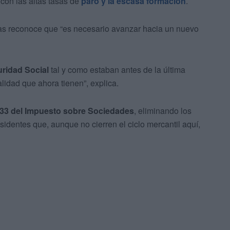
con las altas tasas de
paro y la escasa formación
.
ivas reconoce que “es necesario avanzar hacia un nuevo
uridad Social
tal y como estaban antes de la última
lidad que ahora tienen”, explica.
lo 33 del Impuesto sobre Sociedades
, eliminando los
sidentes que, aunque no cierren el ciclo mercantil aquí,