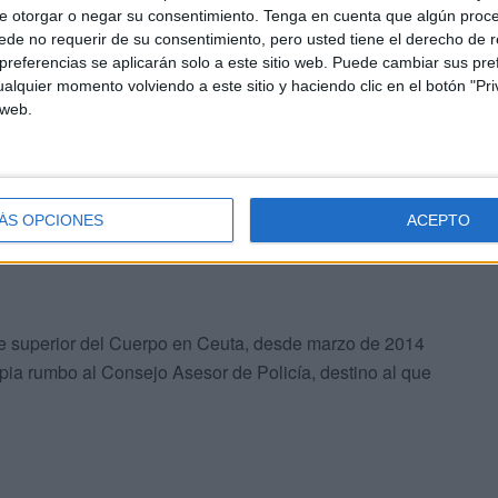
e otorgar o negar su consentimiento.
Tenga en cuenta que algún proc
 instituciones.
de no requerir de su consentimiento, pero usted tiene el derecho de r
referencias se aplicarán solo a este sitio web. Puede cambiar sus pref
erior a Nogueroles, que tomó posesión de su timón a
alquier momento volviendo a este sitio y haciendo clic en el botón "Pri
 web.
rrido, que hasta enero de 2019, cuando llegó a la ciudad
lla y que casi tres años después se fue para hacerse
lucía Occidental.
ÁS OPCIONES
ACEPTO
fe superior del Cuerpo en Ceuta, desde marzo de 2014
pia rumbo al Consejo Asesor de Policía, destino al que