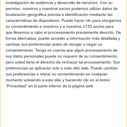
investigación de audiencia y desarrollo de servicios.
Con su
Un acuerdo por 24 meses y más de
permiso, nosotros y nuestros socios podemos utilizar datos de
localización geográfica precisa e identificación mediante las
410.940.000 euros
características de dispositivos. Puede hacer clic para otorgarnos
su consentimiento a nosotros y a nuestros 1733 socios para
que llevemos a cabo el procesamiento previamente descrito. De
El anuncio, publicado de manera oficial este martes en
forma alternativa, puede acceder a información más detallada y
el
Boletín Oficial del Estado,
contempla una inversión
cambiar sus preferencias antes de otorgar o negar su
estimada de
410.940.220,54 euros
y tendrá una
consentimiento.
Tenga en cuenta que algún procesamiento de
duración de
24 meses
. El anuncio ha sido firmado por
sus datos personales puede no requerir de su consentimiento,
pero usted tiene el derecho de rechazar tal procesamiento. Sus
la
directora del Ingesa
,
Isabel Muñoz Machín
.
preferencias se aplicarán solo a este sitio web. Puede cambiar
sus preferencias o retirar su consentimiento en cualquier
El procedimiento de contratación será
abierto
, y
momento volviendo a este sitio y haciendo clic en el botón
permitirá la participación de hasta
50 operadores
"Privacidad" en la parte inferior de la página web.
económicos
.
Se han adherido diez comunidades autónomas (Aragón,
Asturias, Cantabria, Castilla y León, Cataluña,
Extremadura, La Rioja, Madrid, Murcia y Navarra), Ingesa
(que gestiona los servicios públicos de salud de Ceuta y