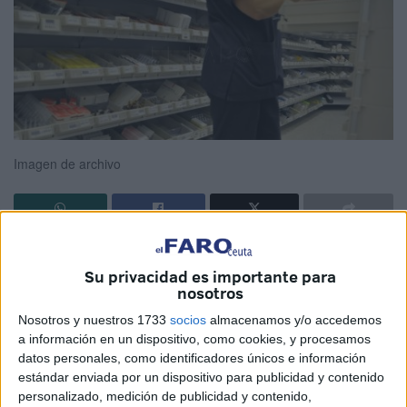
Imagen de archivo
La Dirección del Instituto Nacional de Gestión Sanitaria
(Ingesa)
anunció hace unas semanas un
Acuerdo Marco
Su privacidad es importante para
nosotros
para el
suministro
respetuoso con el medio ambiente
de
medicamentos de biológicos con
Nosotros y nuestros 1733
socios
almacenamos y/o accedemos
a información en un dispositivo, como cookies, y procesamos
biosimilares
destinado a
varias comunidades
datos personales, como identificadores únicos e información
autónomas
, los centros del Ingesa en Ceuta y
Melilla
y
estándar enviada por un dispositivo para publicidad y contenido
organismos de la Administración General del Estado.
personalizado, medición de publicidad y contenido,