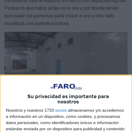
cambiando todo el espacio fronterizo con espacios dignos.
Porque lo que había antes no lo era y por donde tenían
que pasar las personas para cruzar a uno u otro lado
constituía una auténtica tortura.
Su privacidad es importante para
nosotros
Nosotros y nuestros 1733
socios
almacenamos y/o accedemos
a información en un dispositivo, como cookies, y procesamos
La nueva cara de esa frontera de Bab Sebta ya ha sido
datos personales, como identificadores únicos e información
estándar enviada por un dispositivo para publicidad y contenido
mostrada en el lado marroquí. Nada que ver con lo que