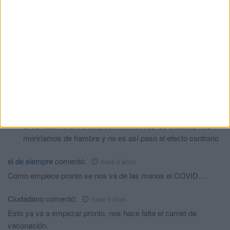
hace 5 años
Eso lo que quieren algun@s que no habrán la frontera . Y
después todos los que pedís que no habrán la frontera, lleváis
una braga o un calzoncillos de castillejos jejeje. Seguro
Caballa
comentó:
hace 5 años
Esas son las ganas de los de castillejos ahora que los de
Ceuta les compren unos calzoncillos y que conste que no
me alegro de como lo estan pasando allí pero seguro que
tú eres uno de esos que se le llenaba la boca diciendo que
si cerraban a la frontera con Marruecos los caballas nos
moriríamos de hambre y no es así paso el efecto contrario
el de siempre
comentó:
hace 5 años
Cómo empiece pronto se nos va de las manos el COVID....
Ciudadano
comentó:
hace 5 años
Esto ya va a empezar pronto, nos hace falta el carnet de
vacunación.