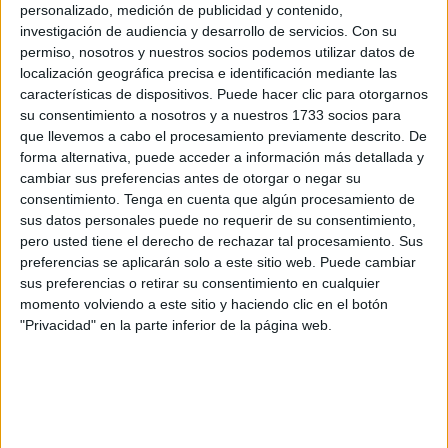
personalizado, medición de publicidad y contenido,
había y solo un avance de este paso fronterizo cuya
investigación de audiencia y desarrollo de servicios.
Con su
apertura es una incógnita. En Ceuta también se trabaja
permiso, nosotros y nuestros socios podemos utilizar datos de
pretendiendo convertir la línea en un paso inteligente con
localización geográfica precisa e identificación mediante las
características de dispositivos. Puede hacer clic para otorgarnos
reconocimiento facial y registro de todo el que entra y sale.
su consentimiento a nosotros y a nuestros 1733 socios para
Es decir, el objetivo es terminar con la frontera coladero
que llevemos a cabo el procesamiento previamente descrito. De
que ha existido hasta la fecha, en donde era imposible
forma alternativa, puede acceder a información más detallada y
saber quién entraba y quién salía o cuánta droga podía
cambiar sus preferencias antes de otorgar o negar su
consentimiento.
Tenga en cuenta que algún procesamiento de
entrar y salir. Su cierre, de hecho, ha sido una tortura para
sus datos personales puede no requerir de su consentimiento,
los traficantes que buscan mil maneras de colar la
pero usted tiene el derecho de rechazar tal procesamiento. Sus
mercancía, incluso usando los narcodrones.
preferencias se aplicarán solo a este sitio web. Puede cambiar
sus preferencias o retirar su consentimiento en cualquier
momento volviendo a este sitio y haciendo clic en el botón
"Privacidad" en la parte inferior de la página web.