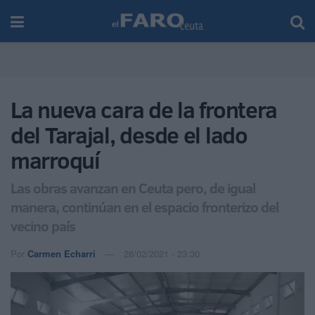
La nueva cara de la frontera
del Tarajal, desde el lado
marroquí
Las obras avanzan en Ceuta pero, de igual
manera, continúan en el espacio fronterizo del
vecino país
Por
Carmen Echarri
28/02/2021 - 23:30