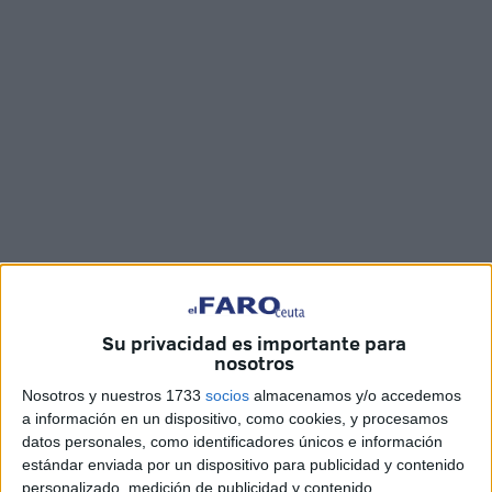
Imágenes cedidas
Su privacidad es importante para
nosotros
Agentes de la
Guardia Civil
adscritos al Servicio Marítimo
Nosotros y nuestros 1733
socios
almacenamos y/o accedemos
han interceptado a primera hora de esta mañana a tres
a información en un dispositivo, como cookies, y procesamos
datos personales, como identificadores únicos e información
inmigrantes marroquíes
que se habían introducido en el
estándar enviada por un dispositivo para publicidad y contenido
buque que conecta Ceuta-Algeciras. Su meta era alcanzar
personalizado, medición de publicidad y contenido,