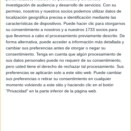
la Península de manera clandestina, sin billete, sin
investigación de audiencia y desarrollo de servicios.
Con su
equipaje... en una travesía que, en sus casos, estaba
permiso, nosotros y nuestros socios podemos utilizar datos de
localización geográfica precisa e identificación mediante las
marcada por el riesgo desde el principio. Y es que desde
características de dispositivos. Puede hacer clic para otorgarnos
que consiguen llegar a nado a la zona restringida del
su consentimiento a nosotros y a nuestros 1733 socios para
puerto, hasta que alcanzan el buque Baleària hay un
que llevemos a cabo el procesamiento previamente descrito. De
camino de burla continuada a los sistemas de seguridad
forma alternativa, puede acceder a información más detallada y
cambiar sus preferencias antes de otorgar o negar su
en los que la
Autoridad Portuaria
ha invertido millones.
consentimiento.
Tenga en cuenta que algún procesamiento de
Después, adosados al barco, los minutos determinan el
sus datos personales puede no requerir de su consentimiento,
ser sorprendidos o no por los agentes o por el propio
pero usted tiene el derecho de rechazar tal procesamiento. Sus
personal de la naviera antes de emprender rumbo al otro
preferencias se aplicarán solo a este sitio web. Puede cambiar
sus preferencias o retirar su consentimiento en cualquier
lado.
momento volviendo a este sitio y haciendo clic en el botón
"Privacidad" en la parte inferior de la página web.
El buque de las 6:00 horas ha salido con retraso de Ceuta
porque hasta que no se consiguió que los tres inmigrantes
desistieran de permanecer ocultos, el capitán no
emprendió rumbo a su destino. Una unidad del Servicio
Marítimo los trasladó en su embarcación hasta el puerto
deportivo, cerrándose un nuevo capítulo de la inmigración