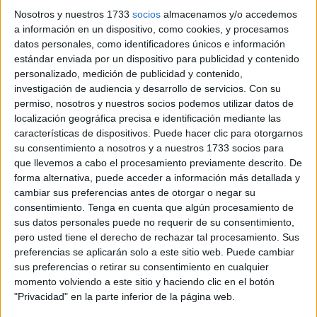
Tal y como apunta la entidad, en la plataforma informática
Nosotros y nuestros 1733
socios
almacenamos y/o accedemos
de solicitud de cita se informa a los solicitantes de que no
a información en un dispositivo, como cookies, y procesamos
las hay disponibles, sin establecer un horizonte temporal
datos personales, como identificadores únicos e información
estándar enviada por un dispositivo para publicidad y contenido
en el que la cita pueda ser obtenida.
personalizado, medición de publicidad y contenido,
investigación de audiencia y desarrollo de servicios.
Con su
“No existe, además, ni en la vía telemática ni en la
permiso, nosotros y nuestros socios podemos utilizar datos de
presencial la posibilidad de obtener un justificante de que
localización geográfica precisa e identificación mediante las
el solicitante ha intentado obtener la cita y no lo ha logrado
características de dispositivos. Puede hacer clic para otorgarnos
por causas ajenas a su responsabilidad. Es decir, que no
su consentimiento a nosotros y a nuestros 1733 socios para
que llevemos a cabo el procesamiento previamente descrito. De
cuentan con un resguardo de su manifestación de voluntad
forma alternativa, puede acceder a información más detallada y
de solicitar asilo”, detalla.
cambiar sus preferencias antes de otorgar o negar su
consentimiento.
Tenga en cuenta que algún procesamiento de
Desde las instituciones se justifica que es por razones
sus datos personales puede no requerir de su consentimiento,
técnicas pero desde No Name Kitchen apuntan que “son
pero usted tiene el derecho de rechazar tal procesamiento. Sus
causas políticas para permitir a menos personas obtener
preferencias se aplicarán solo a este sitio web. Puede cambiar
sus preferencias o retirar su consentimiento en cualquier
algún documento que les permita tener cierta protección y
momento volviendo a este sitio y haciendo clic en el botón
es que esto deja a muchas personas desprotegidas,
"Privacidad" en la parte inferior de la página web.
personas que no pueden volver a su país pues se