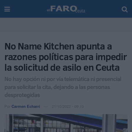
No Name Kitchen apunta a
razones políticas para impedir
la solicitud de asilo en Ceuta
No hay opción ni por vía telemática ni presencial
para solicitar la cita, dejando a las personas
desprotegidas
Por
Carmen Echarri
21/10/2022 - 09:10