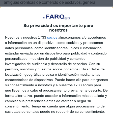
antiguas crónicas de comercio de esclavos, genera
beneficios económicos
en el Estrecho
, en esa línea que
enlaza Ceuta con Algeciras.
Su privacidad es importante para
Si en el camino
se cruza la Guardia Civil
, los
nosotros
delincuentes arremeten contra todo
. También
contra
Nosotros y nuestros 1733
socios
almacenamos y/o accedemos
quien representa la ley y el orden
.
a información en un dispositivo, como cookies, y procesamos
datos personales, como identificadores únicos e información
Desde primeros de este mes,
tres jóvenes
-dos de
estándar enviada por un dispositivo para publicidad y contenido
Algeciras y uno nacido en nuestra ciudad, pero residente
personalizado, medición de publicidad y contenido,
en la Península-
cumplen prisión preventiva
. Se
investigación de audiencia y desarrollo de servicios.
Con su
enfrentan a, al menos,
8 años de prisión
. Su modo de
permiso, nosotros y nuestros socios podemos utilizar datos de
localización geográfica precisa e identificación mediante las
actuar evidencia los intereses económicos que afloran tras
características de dispositivos. Puede hacer clic para otorgarnos
la comisión de este delito, al nivel del tráfico de drogas.
su consentimiento a nosotros y a nuestros 1733 socios para
que llevemos a cabo el procesamiento previamente descrito. De
No son sucesos aislados
, detrás hay un
plan
forma alternativa, puede acceder a información más detallada y
orquestado
para obtener beneficios de las personas que
cambiar sus preferencias antes de otorgar o negar su
huyen de Marruecos y que son capaces de hipotecar sus
consentimiento.
Tenga en cuenta que algún procesamiento de
sus datos personales puede no requerir de su consentimiento,
vidas por alcanzar territorio peninsular. Ese pase debe