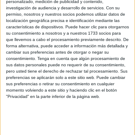
personalizado, medición de publicidad y contenido,
narcolanchas
con las que llegan desde Ceuta o las
investigación de audiencia y desarrollo de servicios.
Con su
costas marroquíes hasta el litoral andaluz.
permiso, nosotros y nuestros socios podemos utilizar datos de
localización geográfica precisa e identificación mediante las
La entidad ha divulgado una imagen en la que se puede
características de dispositivos. Puede hacer clic para otorgarnos
su consentimiento a nosotros y a nuestros 1733 socios para
ver a dos individuos a bordo de una de esas
que llevemos a cabo el procesamiento previamente descrito. De
embarcaciones exhibiendo un machete de grandes
forma alternativa, puede acceder a información más detallada y
dimensiones.
cambiar sus preferencias antes de otorgar o negar su
consentimiento.
Tenga en cuenta que algún procesamiento de
“En el día de ayer cuentas relacionadas con el narcotráfico
sus datos personales puede no requerir de su consentimiento,
subían a diferentes redes sociales un vídeo frente a la
pero usted tiene el derecho de rechazar tal procesamiento. Sus
preferencias se aplicarán solo a este sitio web. Puede cambiar
costa de Sotogrande en el que se pueden ver las gomas
sus preferencias o retirar su consentimiento en cualquier
que en estos días de temporal usan la zona como refugio”,
momento volviendo a este sitio y haciendo clic en el botón
ha explicado AFVA-Campo de Gibraltar en un mensaje en
"Privacidad" en la parte inferior de la página web.
el que, entre admiraciones, denuncia que “los narcos del
Estrecho desafían a las autoridades”.
‼️LOS NARCOS DEL ESTRECHO
DESAFÍAN A LAS AUTORIDADES‼️