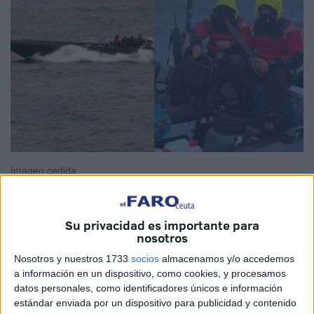
Imagen cedida
Su privacidad es importante para
nosotros
La
Asociación
de Funcionarios de Vigilancia Aduanera
(AFVA) del Campo de Gibraltar ha denunciado en sus
Nosotros y nuestros 1733
socios
almacenamos y/o accedemos
perfiles en redes sociales cómo “desafían a las
a información en un dispositivo, como cookies, y procesamos
datos personales, como identificadores únicos e información
autoridades” los individuos que se dedican al
tráfico de
estándar enviada por un dispositivo para publicidad y contenido
drogas
en el
Estrecho de Gibraltar
a bordo de