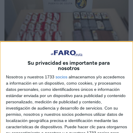
Su privacidad es importante para
nosotros
Imagen cedida
Nosotros y nuestros 1733
socios
almacenamos y/o accedemos
a información en un dispositivo, como cookies, y procesamos
datos personales, como identificadores únicos e información
estándar enviada por un dispositivo para publicidad y contenido
Nueva detención de dos ‘mulas’ del hachís
. Así se
personalizado, medición de publicidad y contenido,
llama a quienes portan esta sustancia para trasladarla de
investigación de audiencia y desarrollo de servicios.
Con su
permiso, nosotros y nuestros socios podemos utilizar datos de
Ceuta a Algeciras, buscando burlar los controles
localización geográfica precisa e identificación mediante las
establecidos por las fuerzas de seguridad.
características de dispositivos. Puede hacer clic para otorgarnos