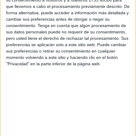
su consentimiento a nosotros y a nuestros 1733 socios para
El servicio lo ha llevado a cabo
la Policía Nacional
,
que llevemos a cabo el procesamiento previamente descrito. De
cuando las dos
mujeres arrestadas
iban a embarcar en el
forma alternativa, puede acceder a información más detallada y
ferry de las 21:30 horas.
cambiar sus preferencias antes de otorgar o negar su
consentimiento.
Tenga en cuenta que algún procesamiento de
Al pasar el control, levantaron sospechas que derivaron en
sus datos personales puede no requerir de su consentimiento,
pero usted tiene el derecho de rechazar tal procesamiento. Sus
un posterior registro y en el hallazgo de la droga.
preferencias se aplicarán solo a este sitio web. Puede cambiar
sus preferencias o retirar su consentimiento en cualquier
En total,
cada una llevaba 2 kilos
de hachís envueltos,
momento volviendo a este sitio y haciendo clic en el botón
entre otros, en papel de una conocida
marca de
"Privacidad" en la parte inferior de la página web.
chocolate
.
Las placas de hachís estaban adosadas alrededor del
torso envueltas con un plástico transparente.
Delitos en aumento
Detenidas
por un delito contra la salud pública
, son el
reflejo de uno de los sucesos que más está aumentando
en la línea del Estrecho.