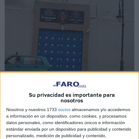
Imagen de archivo
Su privacidad es importante para
nosotros
María (nombre ficticio) lleva más de 24 horas sin ver a su
Nosotros y nuestros 1733
socios
almacenamos y/o accedemos
a información en un dispositivo, como cookies, y procesamos
marido. Sin saber cómo se ve sola, "desamparada y
datos personales, como identificadores únicos e información
abandonada" en un país que no es el suyo.
A su marido
estándar enviada por un dispositivo para publicidad y contenido
le detuvieron en el aeropuerto de Tánger
este pasado
personalizado, medición de publicidad y contenido,