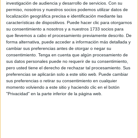
martes de madrugada. El motivo: pesa sobre él una orden
investigación de audiencia y desarrollo de servicios.
Con su
internacional de búsqueda y captura de la Interpol,
permiso, nosotros y nuestros socios podemos utilizar datos de
localización geográfica precisa e identificación mediante las
aunque, según ella denuncia, el problema lo tiene
características de dispositivos. Puede hacer clic para otorgarnos
Marruecos "que no la han borrado".
su consentimiento a nosotros y a nuestros 1733 socios para
que llevemos a cabo el procesamiento previamente descrito. De
El matrimonio salió junto a su hijo pequeño desde
forma alternativa, puede acceder a información más detallada y
Valencia con destino a Marruecos para pasar con el
cambiar sus preferencias antes de otorgar o negar su
objetivo de pasar unos días ya que el vuelo de vuelta lo
consentimiento.
Tenga en cuenta que algún procesamiento de
sus datos personales puede no requerir de su consentimiento,
tienen el próximo lunes.
pero usted tiene el derecho de rechazar tal procesamiento. Sus
preferencias se aplicarán solo a este sitio web. Puede cambiar
Sin saber que estaban a punto de vivir "una pesadilla".
sus preferencias o retirar su consentimiento en cualquier
"Salimos a la una de la madrugada y llegamos a las dos y
momento volviendo a este sitio y haciendo clic en el botón
cuarto. Lo detuvieron en el mismo aeropuerto y desde
"Privacidad" en la parte inferior de la página web.
entonces no sé nada de él. En la jefatura general de
policía de Tánger me dicen que no puedo entrar ni verlo y
en la cárcel me dicen que tampoco puedo verle ni
entregarle nada. Además, me dicen que se lo han llevado
hoy de madrugada a Rabat", explica la mujer de este