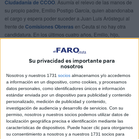
Ciudadanía de CCOO
. Asumía el relevo de las manos de
su propio padre, Emilio Postigo García, quien abandonaba
el cargo y espera poder suceder a Juan Luis Aróstegui al
frente de
Comisiones Obreras
en Ceuta si no hay otra
candidatura. En los últimos cuatro años, Emilio, hijo,
ocupaba la Secretaría de Organización, Finanzas y
Juventud, pero los 49 delegados presentes en el IV
Congreso de la Federación de Servicios a la Ciudadanía
Su privacidad es importante para
nosotros
de Comisiones Obreras (FSC-CCOO) de Ceuta le dieron
su voto para que afronte las gestiones del día a día de esta
Nosotros y nuestros 1731
socios
almacenamos y/o accedemos
a información en un dispositivo, como cookies, y procesamos
sección sindical los próximos cuatro años.
datos personales, como identificadores únicos e información
estándar enviada por un dispositivo para publicidad y contenido
–¿Cómo afronta este nuevo cargo como secretario
personalizado, medición de publicidad y contenido,
general de la Federación de Servicios a la Ciudadanía?
investigación de audiencia y desarrollo de servicios.
Con su
permiso, nosotros y nuestros socios podemos utilizar datos de
–Con mucha ilusión, compromiso y responsabilidad. Para
localización geográfica precisa e identificación mediante las
mí es un honor poder ocupar el cargo de secretario general
características de dispositivos. Puede hacer clic para otorgarnos
de la Federación más importante de CCOO, con más del
su consentimiento a nosotros y a nuestros 1731 socios para