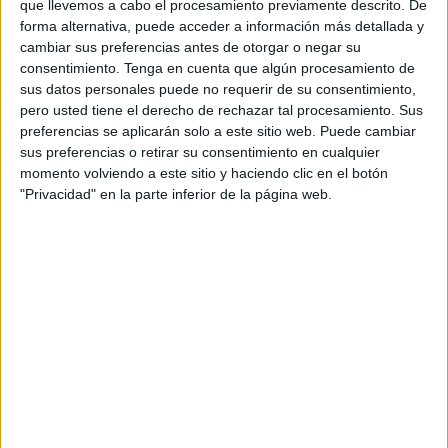
45% de toda la afiliación del sindicato y de esta manera
que llevemos a cabo el procesamiento previamente descrito. De
forma alternativa, puede acceder a información más detallada y
poder continuar el trabajo que se empezó hace ya cuatro
cambiar sus preferencias antes de otorgar o negar su
años.
consentimiento.
Tenga en cuenta que algún procesamiento de
sus datos personales puede no requerir de su consentimiento,
–¿Cuáles son los retos que se plantea en esta nueva
pero usted tiene el derecho de rechazar tal procesamiento. Sus
andadura?
preferencias se aplicarán solo a este sitio web. Puede cambiar
sus preferencias o retirar su consentimiento en cualquier
–Muchos, pero principalmente continuar siendo el
momento volviendo a este sitio y haciendo clic en el botón
sindicato más representativo en todos los sectores que
"Privacidad" en la parte inferior de la página web.
representa la FSC, ganando las elecciones sindicales.
Llevar a CCOO a la empresa para que los trabajadores y
trabajadoras puedan estar en contacto directo con el
sindicato, sus delegados y delegadas y las secciones
sindicales. Otro de mis objetivos es reforzar la acción
sindical y mejorar la afiliación ya que ello proporciona las
herramientas necesarias para que podamos llegar a
obtener mayores éxitos en nuestras reivindicaciones.
–¿Cuál sería su primer análisis de cómo se encuentra