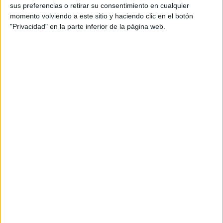
sus preferencias o retirar su consentimiento en cualquier
momento volviendo a este sitio y haciendo clic en el botón
"Privacidad" en la parte inferior de la página web.
Ahí ha conectado con el pilar del mensaje de campaña de
Gutiérrez, “la igualdad” entre el centro y las barriadas y
entre las distintas comunidades que integran la sociedad
caballa. “Te vamos a llevar en parihuelas para que seas el
próximo presidente”, ha proclamado.
“Somos el partido”, ha resumido Montero, “que permite que
la mayoría social de España avance y ese es el que
celebramos hoy con la presentación de este equipo
ganador de hombres y mujeres que han decidido
complicarse la vida y dar un paso adelante para dedicar
tiempo e ilusión a los ceutíes”.