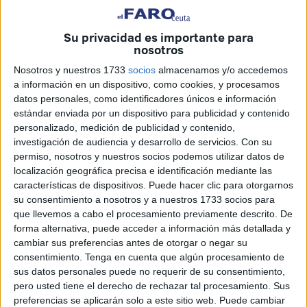
Hotel Ulises para presentar la candidatura que Juan
Gutiérrez liderará para las
elecciones
del próximo 28 de
Su privacidad es importante para
mayo.
nosotros
También es el suyo, ha dicho, “el partido de los derechos
Nosotros y nuestros 1733
socios
almacenamos y/o accedemos
humanos”. Y “ecologista”. Y, sobre todo, “el de la igualdad,
a información en un dispositivo, como cookies, y procesamos
datos personales, como identificadores únicos e información
el que cree que no puede haber ningún hombre o mujer
estándar enviada por un dispositivo para publicidad y contenido
que tenga que arrodillarse para tener comida, acceder a
personalizado, medición de publicidad y contenido,
una vivienda, lograr un tratamiento para su enfermedad y
investigación de audiencia y desarrollo de servicios.
Con su
que su hijo pueda progresar”.
permiso, nosotros y nuestros socios podemos utilizar datos de
localización geográfica precisa e identificación mediante las
características de dispositivos. Puede hacer clic para otorgarnos
su consentimiento a nosotros y a nuestros 1733 socios para
que llevemos a cabo el procesamiento previamente descrito. De
forma alternativa, puede acceder a información más detallada y
cambiar sus preferencias antes de otorgar o negar su
consentimiento.
Tenga en cuenta que algún procesamiento de
sus datos personales puede no requerir de su consentimiento,
pero usted tiene el derecho de rechazar tal procesamiento. Sus
preferencias se aplicarán solo a este sitio web. Puede cambiar