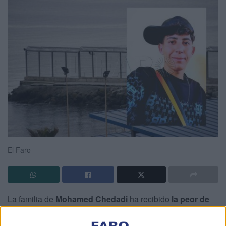
El Faro
La familia de
Mohamed Chedadi
ha recibido
la peor de
las noticias
. Fue con vida a Ceuta y ahora su familia ya no
puede contar más con él porque
está muerto
.