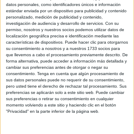
en Ceuta.
datos personales, como identificadores únicos e información
estándar enviada por un dispositivo para publicidad y contenido
Representantes de distintas formaciones políticas, de las
personalizado, medición de publicidad y contenido,
fuerzas de seguridad así como las máximas autoridades
investigación de audiencia y desarrollo de servicios.
Con su
de la ciudad han estado presentes en este acto, con el que
permiso, nosotros y nuestros socios podemos utilizar datos de
localización geográfica precisa e identificación mediante las
se quiere mostrar su repulsa por una
muerte que está
características de dispositivos. Puede hacer clic para otorgarnos
siendo investigada al detalle por la Policía Nacional.
su consentimiento a nosotros y a nuestros 1733 socios para
que llevemos a cabo el procesamiento previamente descrito. De
Con las banderas a media asta, se han concentrado
forma alternativa, puede acceder a información más detallada y
decenas de personas a las puertas del Palacio
cambiar sus preferencias antes de otorgar o negar su
Autonómico. El minuto de silencio ha terminado con los
consentimiento.
Tenga en cuenta que algún procesamiento de
sus datos personales puede no requerir de su consentimiento,
aplausos de los presentes y el sonido de las campanas
pero usted tiene el derecho de rechazar tal procesamiento. Sus
que hacían sonar villancicos como el tradicional Noche de
preferencias se aplicarán solo a este sitio web. Puede cambiar
paz.
sus preferencias o retirar su consentimiento en cualquier
momento volviendo a este sitio y haciendo clic en el botón
El presidente de la Ciudad, Juan Vivas, ha mostrado la
"Privacidad" en la parte inferior de la página web.
consternación de todo el pueblo de Ceuta
por lo
ocurrido. “Hemos convocado la concentración para poner
de manifiesto nuestro dolor, pesar y tristeza por el