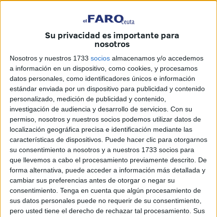
Su privacidad es importante para
nosotros
Nosotros y nuestros 1733
socios
almacenamos y/o accedemos
a información en un dispositivo, como cookies, y procesamos
datos personales, como identificadores únicos e información
estándar enviada por un dispositivo para publicidad y contenido
personalizado, medición de publicidad y contenido,
El ministro de
Cultura
y
Deportes
, José Guirao, estará
investigación de audiencia y desarrollo de servicios.
Con su
permiso, nosotros y nuestros socios podemos utilizar datos de
este miércoles en nuestra ciudad para participar en un acto
localización geográfica precisa e identificación mediante las
electoral del
PSOE
. El integrante del Gobierno de Pedro
características de dispositivos. Puede hacer clic para otorgarnos
Sánchez prestará su apoyo a la
candidatura
socialista a
su consentimiento a nosotros y a nuestros 1733 socios para
la Ciudad Autónoma que encabeza Manuel Hernández.
que llevemos a cabo el procesamiento previamente descrito. De
forma alternativa, puede acceder a información más detallada y
Será su primera visita oficial a nuestra ciudad desde que
cambiar sus preferencias antes de otorgar o negar su
está al frente del departamento ministerial.
consentimiento.
Tenga en cuenta que algún procesamiento de
sus datos personales puede no requerir de su consentimiento,
José Guirao sustituyó a Maxim Huerta y es un experto en
pero usted tiene el derecho de rechazar tal procesamiento. Sus