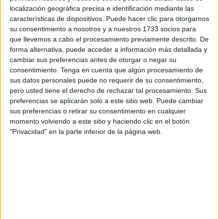
localización geográfica precisa e identificación mediante las
directa y el resto externalizada con SAMU (111 en Piniers)
características de dispositivos. Puede hacer clic para otorgarnos
o Engloba (47).
Solamente durante los dos últimos
su consentimiento a nosotros y a nuestros 1733 socios para
meses se ha registrado la entrada de 75 niños sin
que llevemos a cabo el procesamiento previamente descrito. De
compañía
, 20 en junio y 55 en lo que va de julio.
forma alternativa, puede acceder a información más detallada y
cambiar sus preferencias antes de otorgar o negar su
La Comisión Sectorial de Infancia y Adolescencia prevé
consentimiento.
Tenga en cuenta que algún procesamiento de
sus datos personales puede no requerir de su consentimiento,
aprobar este miércoles por fin un Mecanismo Nacional de
pero usted tiene el derecho de rechazar tal procesamiento. Sus
Derivación que, atendiendo a criterios objetivos, sirva para
preferencias se aplicarán solo a este sitio web. Puede cambiar
hacer frente a contingencias extraordinarias como las que
sus preferencias o retirar su consentimiento en cualquier
durante los últimos años han tenido lugar en Canarias o,
momento volviendo a este sitio y haciendo clic en el botón
"Privacidad" en la parte inferior de la página web.
en mayo de 2021, en Ceuta, que tuvo que hacer frente a la
acogida en apenas 48 horas de más de 1.200 niños.
Tanto Vivas en la última Conferencia de Presidentes como
Deu en distintos foros han venido solicitando al Estado y el
conjunto de autonomías “mecanismos nacionales de
contingencia para responder cuando surjan determinadas
crisis que pongan en riesgo las capacidades para