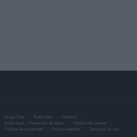
Grupo Faro
Publicidad
Contacto
Aviso legal – Protección de datos
Política de cookies
Política de privacidad
Política editorial
Términos de uso