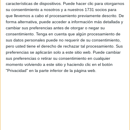
dimensiones que habían elegido como vía para cruzar el
características de dispositivos. Puede hacer clic para otorgarnos
Estrecho. Un pase arriesgado para sus vidas y
su consentimiento a nosotros y a nuestros 1731 socios para
que llevemos a cabo el procesamiento previamente descrito. De
protagonizado por 13 varones entre los que había varios
forma alternativa, puede acceder a información más detallada y
adolescentes
. Y se da una coincidencia, algunos de los
cambiar sus preferencias antes de otorgar o negar su
que han intentado este viaje a la desesperada son los
consentimiento.
Tenga en cuenta que algún procesamiento de
mismos que la
Benemérita había interceptado pocas
sus datos personales puede no requerir de su consentimiento,
pero usted tiene el derecho de rechazar tal procesamiento. Sus
horas antes, en la tarde del martes
, cuando esa vez
preferencias se aplicarán solo a este sitio web. Puede cambiar
emplearon una recreativa para conseguir el mismo fin.
sus preferencias o retirar su consentimiento en cualquier
momento volviendo a este sitio y haciendo clic en el botón
No lo han conseguido. De nuevo se han topado con los
"Privacidad" en la parte inferior de la página web.
controles de un Servicio Marítimo que vigila las costas de
forma permanente y cuyas salidas, en su amplia mayoría,
se centran en evitar las fugas de marroquíes. No hay día
en el que no se localice una de esas embarcaciones, no
hay día en el que no se intercepte a un grupo de adultos o
menores, de hombres o mujeres, intentando a la
desesperada marchar de Ceuta.