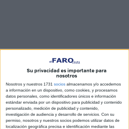
Su privacidad es importante para
nosotros
Imágenes: Cristian Marfil
Nosotros y nuestros 1731
socios
almacenamos y/o accedemos
a información en un dispositivo, como cookies, y procesamos
datos personales, como identificadores únicos e información
estándar enviada por un dispositivo para publicidad y contenido
La
Guardia Civil
de Ceuta ha interceptado a 13
personalizado, medición de publicidad y contenido,
investigación de audiencia y desarrollo de servicios.
Con su
marroquíes
que pretendían llegar a la Península a bordo
permiso, nosotros y nuestros socios podemos utilizar datos de
de una pequeña embarcación. Una goma de reducidas
localización geográfica precisa e identificación mediante las