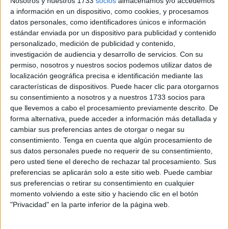
Nosotros y nuestros 1733
socios
almacenamos y/o accedemos
conseguido levantar el banco para poder liberar al menor.
a información en un dispositivo, como cookies, y procesamos
El enorme peso de este tipo de mobiliario urbano hacía
datos personales, como identificadores únicos e información
estándar enviada por un dispositivo para publicidad y contenido
imposible su liberación rápida. La implicación ciudadana
personalizado, medición de publicidad y contenido,
ha sido clave acudiendo también al lugar los guardias
investigación de audiencia y desarrollo de servicios.
Con su
civiles que estaban en custodia y vigilancia en la
permiso, nosotros y nuestros socios podemos utilizar datos de
Delegación del Gobierno así como la Policía Local.
localización geográfica precisa e identificación mediante las
características de dispositivos. Puede hacer clic para otorgarnos
El menor ha sido examinado por los sanitarios después de
su consentimiento a nosotros y a nuestros 1733 socios para
que llevemos a cabo el procesamiento previamente descrito. De
que se consiguiera retirar el enorme bloque del banco
forma alternativa, puede acceder a información más detallada y
sobre una de sus extremidades, procediéndose a la
cambiar sus preferencias antes de otorgar o negar su
práctica de exámenes más detallados en el clínico de
consentimiento.
Tenga en cuenta que algún procesamiento de
Loma Colmenar.
No es la primera vez que se han
sus datos personales puede no requerir de su consentimiento,
pero usted tiene el derecho de rechazar tal procesamiento. Sus
desplomado bancos de la plaza de los Reyes
preferencias se aplicarán solo a este sitio web. Puede cambiar
habiéndose producido con anterioridad varias incidencias
sus preferencias o retirar su consentimiento en cualquier
hasta llegar a la sucedida hoy, la más grave de todas.
momento volviendo a este sitio y haciendo clic en el botón
"Privacidad" en la parte inferior de la página web.
Bomberos han asegurado el lugar