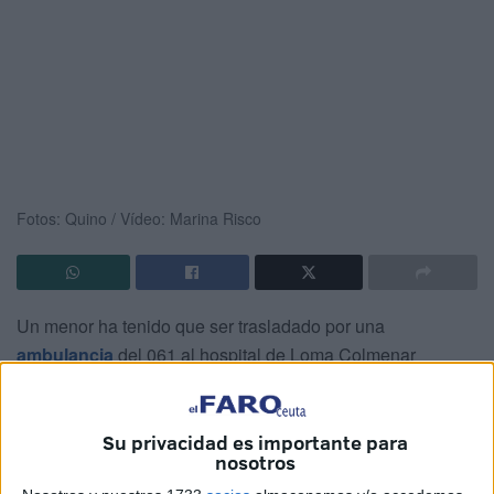
Fotos: Quino / Vídeo: Marina Risco
Un menor ha tenido que ser trasladado por una
ambulancia
del 061 al hospital de Loma Colmenar
después de que uno de los bancos de piedra de la
plaza
de los Reyes
, en Ceuta, se cayera sobre él dejándolo
atrapado al no poder mover una de sus piernas.
Su privacidad es importante para
nosotros
Entre varios ciudadanos que había en este lugar han