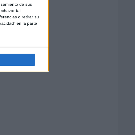
esamiento de sus
echazar tal
erencias o retirar su
vacidad" en la parte