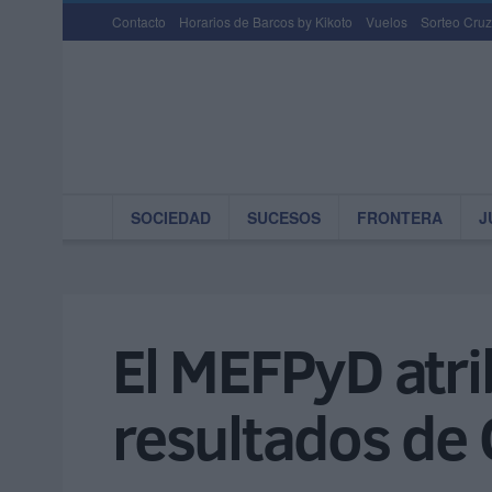
Contacto
Horarios de Barcos by Kikoto
Vuelos
Sorteo Cruz
SOCIEDAD
SUCESOS
FRONTERA
J
El MEFPyD atri
resultados de