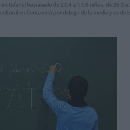
io en Infantil ha pasado de 23,4 a 17,6 niños, de 26,3 a
cultural en Ceuta está por debajo de la media y es de