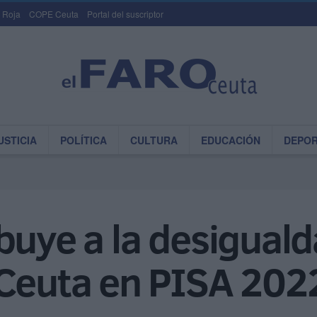
 Roja
COPE Ceuta
Portal del suscriptor
USTICIA
POLÍTICA
CULTURA
EDUCACIÓN
DEPO
buye a la desiguald
 Ceuta en PISA 202