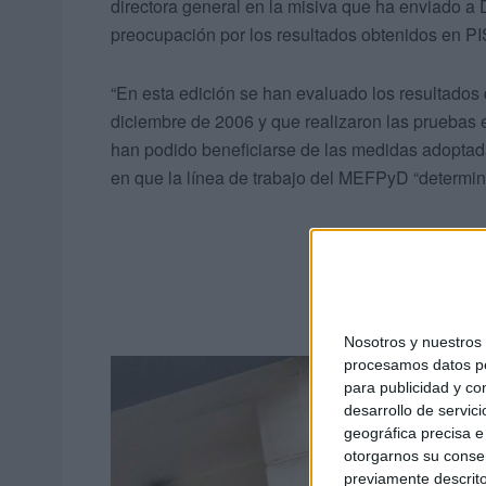
directora general en la misiva que ha enviado a 
preocupación por los resultados obtenidos en P
“En esta edición se han evaluado los resultados 
diciembre de 2006 y que realizaron las pruebas
han podido beneficiarse de las medidas adoptada
en que la línea de trabajo del MEFPyD “determin
Nosotros y nuestro
procesamos datos per
para publicidad y co
desarrollo de servici
geográfica precisa e 
otorgarnos su conse
previamente descrito