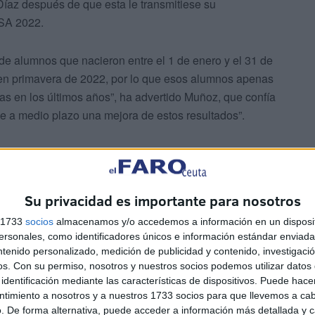
Díaz después de que esta le transmitiese su
ISA 2022.
de alumnos que nacieron entre el 1 de enero y el 31 de
 en primavera de 2022, por lo que esos alumnos apenas
s en los últimos años”, ha advertido Muñoz, que confía
e a medio plazo una mejora de estos resultados”.
Su privacidad es importante para nosotros
s 1733
socios
almacenamos y/o accedemos a información en un disposit
sonales, como identificadores únicos e información estándar enviada 
ntenido personalizado, medición de publicidad y contenido, investigaci
os.
Con su permiso, nosotros y nuestros socios podemos utilizar datos 
identificación mediante las características de dispositivos. Puede hacer
ntimiento a nosotros y a nuestros 1733 socios para que llevemos a ca
. De forma alternativa, puede acceder a información más detallada y 