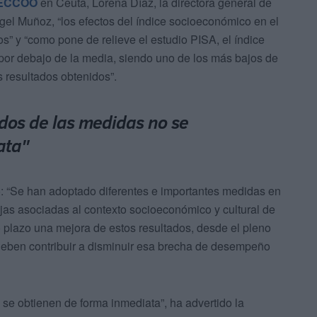
ECCOO
en Ceuta, Lorena Díaz, la directora general de
ngel Muñoz, “los efectos del índice socioeconómico en el
s” y “como pone de relieve el estudio PISA, el índice
por debajo de la media, siendo uno de los más bajos de
s resultados obtenidos”.
ados de las medidas no se
ata"
o: “Se han adoptado diferentes e importantes medidas en
tajas asociadas al contexto socioeconómico y cultural de
plazo una mejora de estos resultados, desde el pleno
deben contribuir a disminuir esa brecha de desempeño
se obtienen de forma inmediata”, ha advertido la