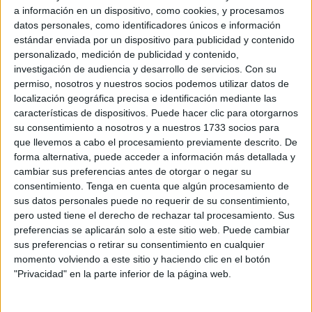
a información en un dispositivo, como cookies, y procesamos
seguida por
homicidio imprudente
contra
un médico
datos personales, como identificadores únicos e información
después de la
muerte de una paciente
de 84 años
a la
estándar enviada por un dispositivo para publicidad y contenido
que atendió en el hospital universitario.
personalizado, medición de publicidad y contenido,
investigación de audiencia y desarrollo de servicios.
Con su
Bajo investigación judicial está la asistencia que el doctor,
permiso, nosotros y nuestros socios podemos utilizar datos de
que trabajaba en el clínico ceutí, prestó a la fallecida
en
localización geográfica precisa e identificación mediante las
características de dispositivos. Puede hacer clic para otorgarnos
agosto de 2024.
su consentimiento a nosotros y a nuestros 1733 socios para
que llevemos a cabo el procesamiento previamente descrito. De
La causa se ha devuelto a instrucción ya que se debe
forma alternativa, puede acceder a información más detallada y
expulsar del procedimiento
a la aseguradora que
cambiar sus preferencias antes de otorgar o negar su
figuraba inicialmente en el escrito, incluyéndose a otra por
consentimiento.
Tenga en cuenta que algún procesamiento de
lo que deberá
modificarse el auto de PA (Procedimiento
sus datos personales puede no requerir de su consentimiento,
pero usted tiene el derecho de rechazar tal procesamiento. Sus
Abreviado)
.
preferencias se aplicarán solo a este sitio web. Puede cambiar
sus preferencias o retirar su consentimiento en cualquier
Todas las partes citadas han estado de acuerdo en la
momento volviendo a este sitio y haciendo clic en el botón
suspensión de la vista señalada para este jueves para que
"Privacidad" en la parte inferior de la página web.
se recoja la identificación de la aseguradora correcta a la
que se solicita la responsabilidad civil.