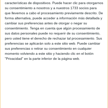
atesora varios reconocimientos
características de dispositivos. Puede hacer clic para otorgarnos
en vigor
su consentimiento a nosotros y a nuestros 1733 socios para
que llevemos a cabo el procesamiento previamente descrito. De
forma alternativa, puede acceder a información más detallada y
El historiador Francisco Sánchez descubría en un
cambiar sus preferencias antes de otorgar o negar su
detallado artículo, publicado en este diario el pasado
consentimiento.
Tenga en cuenta que algún procesamiento de
sus datos personales puede no requerir de su consentimiento,
domingo, los honores que todavía esta Ciudad presta a
pero usted tiene el derecho de rechazar tal procesamiento. Sus
quien fuera el amo y señor de este país por imposición
preferencias se aplicarán solo a este sitio web. Puede cambiar
dictatorial, Francisco Franco. Nada menos que alcalde
sus preferencias o retirar su consentimiento en cualquier
honorario y perpetuo de Ceuta desde 1939. Sánchez
momento volviendo a este sitio y haciendo clic en el botón
"Privacidad" en la parte inferior de la página web.
sacaba a la luz un dato de peso porque, entre otros
asuntos, deja en evidencia el cumplimiento de la Ley de
Memoria Histórica.
Pero no solo Franco fue considerado alcalde perpetuo,
sino que a fecha de hoy todavía sigue atesorando tal
consideración, según han confirmado fuentes de la Ciudad
Autónoma. Es más, sigue vigente ese honor pero además
se le concedió la Medalla de la Ciudad de oro y brillantes.