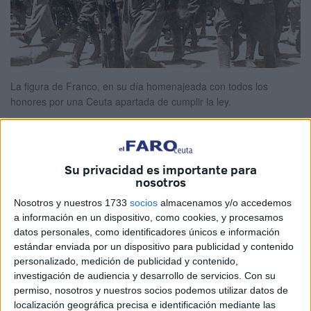
La figura de Franco, en su día homenajeada con todos los
honores por una Ceuta apartada de cumplir la ley.
Su privacidad es importante para
nosotros
El historiador Francisco Sánchez
Nosotros y nuestros 1733
socios
almacenamos y/o accedemos
ponía de manifiesto en un
a información en un dispositivo, como cookies, y procesamos
artículo publicado el domingo el
datos personales, como identificadores únicos e información
estándar enviada por un dispositivo para publicidad y contenido
incumplimiento de la Ley de
personalizado, medición de publicidad y contenido,
investigación de audiencia y desarrollo de servicios.
Con su
Memoria Histórica. El dictador
permiso, nosotros y nuestros socios podemos utilizar datos de
localización geográfica precisa e identificación mediante las