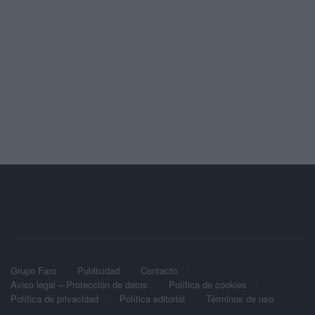
Grupo Faro
Publicidad
Contacto
Aviso legal – Protección de datos
Política de cookies
Política de privacidad
Política editorial
Términos de uso