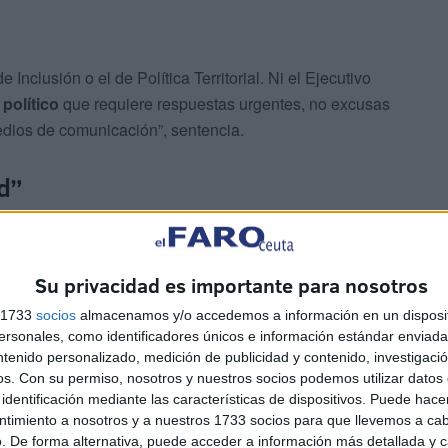
Inclusión o el de Política Territorial. Ni el Ejecutivo
político
que requiere respuestas urgentes, no excusas
edios de comunicación”, sentencia.
d”
idades
y actúe, porque esto ya no es mirar a otro lado o
na situación que debería avergonzar a cualquiera”, zanja
Su privacidad es importante para nosotros
s 1733
socios
almacenamos y/o accedemos a información en un disposit
sonales, como identificadores únicos e información estándar enviada 
os alrededores del centro, sino que la
problemática
ntenido personalizado, medición de publicidad y contenido, investigaci
as que están durmiendo fuera.
os.
Con su permiso, nosotros y nuestros socios podemos utilizar datos 
identificación mediante las características de dispositivos. Puede hacer
ntimiento a nosotros y a nuestros 1733 socios para que llevemos a ca
. De forma alternativa, puede acceder a información más detallada y 