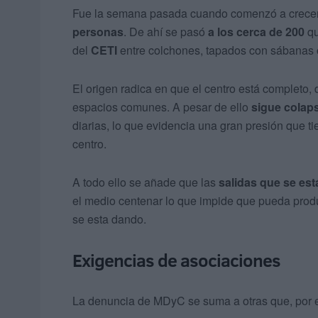
Fue la semana pasada cuando comenzó a crecer
personas
. De ahí se pasó
a los cerca de 200
qu
del
CETI
entre colchones, tapados con sábanas o
El origen radica en que el centro está completo,
espacios comunes. A pesar de ello
sigue colap
diarias, lo que evidencia una gran presión que 
centro.
A todo ello se añade que las
salidas que se es
el medio centenar lo que impide que pueda produ
se esta dando.
Exigencias de asociaciones
La denuncia de MDyC se suma a otras que, por e