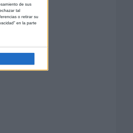
esamiento de sus
echazar tal
erencias o retirar su
vacidad" en la parte