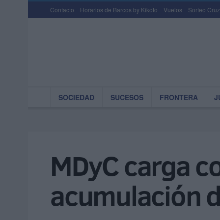
Contacto
Horarios de Barcos by Kikoto
Vuelos
Sorteo Cruz
SOCIEDAD
SUCESOS
FRONTERA
J
MDyC carga con
acumulación d