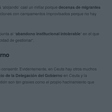
‘alojando’ casi un millar porque
decenas de migrantes
laciones con campamentos improvisados porque no hay
unta al “
abandono institucional
intolerable
” en el que
cidad de gestionar”.
erno
e consentir. Evidentemente, en Ceuta hay otros muchos
cio de la Delegación del Gobierno
en Ceuta y la
tión son tan graves como el propio hacinamiento que