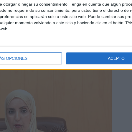
e otorgar o negar su consentimiento.
Tenga en cuenta que algún proc
de no requerir de su consentimiento, pero usted tiene el derecho de r
referencias se aplicarán solo a este sitio web. Puede cambiar sus pref
alquier momento volviendo a este sitio y haciendo clic en el botón "Pri
ácticamente a la carretera, mientras esperan que se les
 web.
aciones oficiales.
o en materia de salubridad sino también de seguridad.
ÁS OPCIONES
ACEPTO