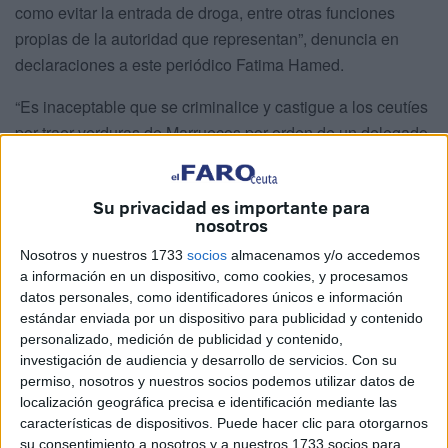
como evitar la entrada de droga, entre otras funciones
propias de la autoridad que representan”, denuncia en
declaraciones a este periódico Fatima Hamed.
“Es inaceptable que se criminalice y castigue a los ceutíes
por traer verduras de Marruecos por orden de un delegado
del Gobierno que ha pedido incluso que se tire
absolutamente todo y se multe económicamente por algo
Su privacidad es importante para
ridículo: traer frutas o verduras del país vecino”, añade.
nosotros
“Ni hay aduana comercial ni una
Nosotros y nuestros 1733
socios
almacenamos y/o accedemos
a información en un dispositivo, como cookies, y procesamos
frontera comercial propiamente
datos personales, como identificadores únicos e información
estándar enviada por un dispositivo para publicidad y contenido
dicha"
personalizado, medición de publicidad y contenido,
investigación de audiencia y desarrollo de servicios.
Con su
“
Ni hay aduana comercial ni una frontera comercial
permiso, nosotros y nuestros socios podemos utilizar datos de
localización geográfica precisa e identificación mediante las
propiamente dicha
, lo que perjudica también a
características de dispositivos. Puede hacer clic para otorgarnos
ciudadanos que quieren realizar importaciones del país
su consentimiento a nosotros y a nuestros 1733 socios para