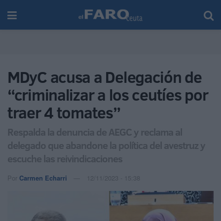
MDyC acusa a Delegación de
“criminalizar a los ceutíes por
traer 4 tomates”
Respalda la denuncia de AEGC y reclama al
delegado que abandone la política del avestruz y
escuche las reivindicaciones
Por
Carmen Echarri
12/11/2023 - 15:38