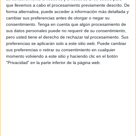
vecino (una gestión imposible de realizar hoy en día) y
que llevemos a cabo el procesamiento previamente descrito. De
mientras tanto en Madrid están más ocupados ahora en
forma alternativa, puede acceder a información más detallada y
cambiar sus preferencias antes de otorgar o negar su
otros menesteres en vez de resolver esta situación que
consentimiento.
Tenga en cuenta que algún procesamiento de
dura ya demasiado tiempo con el homólogo del país
sus datos personales puede no requerir de su consentimiento,
vecino”.
pero usted tiene el derecho de rechazar tal procesamiento. Sus
preferencias se aplicarán solo a este sitio web. Puede cambiar
MDyC arremete contra una situación que genera gran
sus preferencias o retirar su consentimiento en cualquier
descontento social y lamenta que se opte por parte del
momento volviendo a este sitio y haciendo clic en el botón
"Privacidad" en la parte inferior de la página web.
“delegado por aplicar la técnica del avestruz ya que no
solo no da explicaciones si no que tampoco pone en
marcha soluciones”.
Hamed insta a Rafael García a dejar de aplicar políticas
que tratan a ceutíes como criminales.
Tags:
Aduana
Delegación del Gobierno
Frontera
Movimiento por la Dignidad y la Ciudadanía (MDyC)
Sindicatos