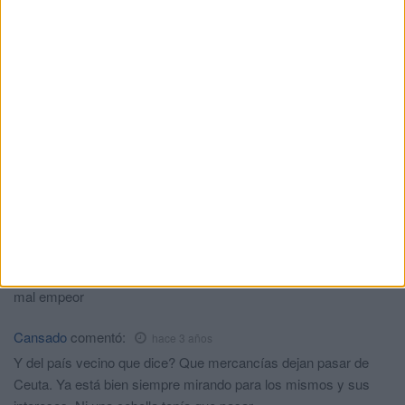
muchísimos empleados que tiene el Estado, por cierto,
demasiados oficinistas y técnicos y pocos maestros,
fuerzas de seguridad, magistrados y, sobre todo, personal
sanitario
Juani
comentó:
hace 3 años
Para CEUTA NI UN TOMATE YA ESTA BIEN DE HACER EL
QUIJOTE ELLOS NO QUIEREN ASFICIAR A CEUTA?
MohRifi
comentó:
hace 3 años
Este delegado que lo puso el Gutierrez esta empanao, espero
que el nuevo gobierno lo destituya y ponga otro que sea mas
realista con la situacion de la ciudad, cosas del psoe ceuti, de
mal empeor
Cansado
comentó:
hace 3 años
Y del país vecino que dice? Que mercancías dejan pasar de
Ceuta. Ya está bien siempre mirando para los mismos y sus