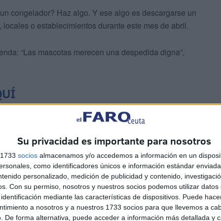
n un congelador? Haz algo. Y ese algo es descargarse un
s, locales o establecimientos durante este mes de abril.
leyenda: “Las mascotas merecen una despedida digna”,
QUÍ
qBvIeKzBXc6JoqJi0SIK/view?usp=drivesdk
Su privacidad es importante para nosotros
s 1733
socios
almacenamos y/o accedemos a información en un disposit
el maltrato animal
sonales, como identificadores únicos e información estándar enviada 
ntenido personalizado, medición de publicidad y contenido, investigaci
os.
Con su permiso, nosotros y nuestros socios podemos utilizar datos 
identificación mediante las características de dispositivos. Puede hacer
ntimiento a nosotros y a nuestros 1733 socios para que llevemos a ca
. De forma alternativa, puede acceder a información más detallada y 