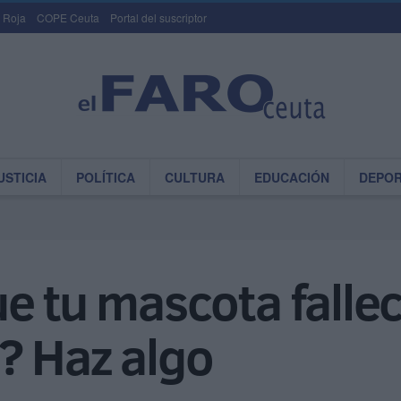
 Roja
COPE Ceuta
Portal del suscriptor
USTICIA
POLÍTICA
CULTURA
EDUCACIÓN
DEPO
e tu mascota falle
? Haz algo