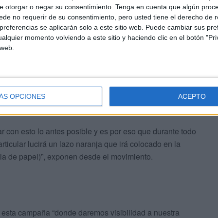
e otorgar o negar su consentimiento.
Tenga en cuenta que algún proc
de no requerir de su consentimiento, pero usted tiene el derecho de r
imal, por lo que esta campaña sirve de concienciación y
referencias se aplicarán solo a este sitio web. Puede cambiar sus pref
alquier momento volviendo a este sitio y haciendo clic en el botón "Pri
 web.
d Animal “nos sumamos a esta lucha ya que
o ni moral, sí lo es en la forma que son tratadas
 son introducidas en bolsas y arrojadas a un contenedor
ÁS OPCIONES
ACEPTO
 con esto lo antes posible y es por eso que durante todo
rticular lucirá un lazo naranja que irá colocado en la
illa de papel)”, exponen desde el movimiento.
a esta campaña “donde daremos visibilidad a nuestra