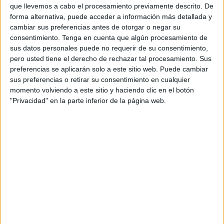
productos esenciales para combatir el contagio del COVID
que llevemos a cabo el procesamiento previamente descrito. De
forma alternativa, puede acceder a información más detallada y
19, ha surgido a nivel nacional la campaña ‘Mascarillas
cambiar sus preferencias antes de otorgar o negar su
Solidarias España’. Una iniciativa que parte de la creación
consentimiento.
Tenga en cuenta que algún procesamiento de
este pasado martes de un grupo de Facebook en el que
sus datos personales puede no requerir de su consentimiento,
personas con habilidades para la costura de todas partes
pero usted tiene el derecho de rechazar tal procesamiento. Sus
preferencias se aplicarán solo a este sitio web. Puede cambiar
de la geografía española se ofrecieron a realizar
sus preferencias o retirar su consentimiento en cualquier
gratuitamente mascarillas para hospitales y cuerpos y
momento volviendo a este sitio y haciendo clic en el botón
fuerzas de seguridad del Estado. Un grupo que comenzó
"Privacidad" en la parte inferior de la página web.
con unas 200 personas y que cuenta ya con casi 2.600 y
sumando.
De esta manera, Bea, Amelia y Paloma decidieron llevar a
cabo esta iniciativa también en Ceuta, por lo que crearon
ayer su propio grupo de Facebook, ‘Mascarillas Solidarias
Ceuta’, en el que en solo un día ya se han inscrito cerca de
cien personas.
En un principio, se les ocurrió hacer estas mascarillas para