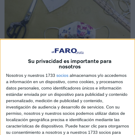
Cedidas
Su privacidad es importante para
nosotros
Nosotros y nuestros 1733
socios
almacenamos y/o accedemos
a información en un dispositivo, como cookies, y procesamos
El
confinamiento
está aflorando la solidaridad de todos
datos personales, como identificadores únicos e información
los españoles y cómo no, de los ceutíes. Todos quieren
estándar enviada por un dispositivo para publicidad y contenido
personalizado, medición de publicidad y contenido,
aportar su pequeño o gran grano de arena para combatir
investigación de audiencia y desarrollo de servicios.
Con su
esta difícil situación y luchar de frente contra el
permiso, nosotros y nuestros socios podemos utilizar datos de
coronavirus; eso sí, protegidos con mascarillas.
localización geográfica precisa e identificación mediante las
características de dispositivos. Puede hacer clic para otorgarnos
Así que ante la escasez de mascarillas, uno de los
su consentimiento a nosotros y a nuestros 1733 socios para