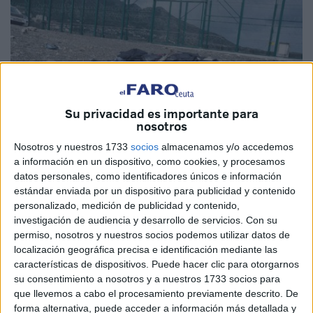
Su privacidad es importante para
nosotros
Nosotros y nuestros 1733
socios
almacenamos y/o accedemos
a información en un dispositivo, como cookies, y procesamos
datos personales, como identificadores únicos e información
estándar enviada por un dispositivo para publicidad y contenido
personalizado, medición de publicidad y contenido,
investigación de audiencia y desarrollo de servicios.
Con su
permiso, nosotros y nuestros socios podemos utilizar datos de
Lo que está ocurriendo en la
Frontera Sur
de Europa es
localización geográfica precisa e identificación mediante las
una auténtica tragedia que se va escribiendo por capítulos
características de dispositivos. Puede hacer clic para otorgarnos
y que tiene por protagonistas a
marroquíes que intentan
su consentimiento a nosotros y a nuestros 1733 socios para
que llevemos a cabo el procesamiento previamente descrito. De
escapar de su país
o, al contrario, aquellos que habiendo
forma alternativa, puede acceder a información más detallada y