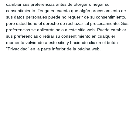
quedado
atrapados en Ceuta buscan regresar a toda
cambiar sus preferencias antes de otorgar o negar su
costa para estar con sus familias
. Ese intento de regreso
consentimiento.
Tenga en cuenta que algún procesamiento de
le costó ayer la vida a uno. Un hombre de unos 30 años
sus datos personales puede no requerir de su consentimiento,
que cruzó de Ceuta a Marruecos a través del espigón de
pero usted tiene el derecho de rechazar tal procesamiento. Sus
preferencias se aplicarán solo a este sitio web. Puede cambiar
Benzú
. Su cadáver fue recuperado en
Beliones
por
sus preferencias o retirar su consentimiento en cualquier
agentes del vecino país que, aunque quisieron auxiliarle,
momento volviendo a este sitio y haciendo clic en el botón
no pudieron evitar el trágico desenlace. El cuerpo, todavía
"Privacidad" en la parte inferior de la página web.
sin identificar, fue trasladado al depósito mortuorio del
Hospital de Castillejos para su identificación.
La tragedia marcaba una jornada, la de este sábado, de
constante presión en el mar. De intentos de salida a la
desesperada como los que se produjeron en la noche de
ayer en el Tarajal. También de entrada: al menos cuatro
marroquíes llegaron a Ceuta bordeando este espigón
fronterizo de tarde-noche. Fueron auxiliados y trasladados
a la nave del Tarajal para cumplir la cuarentena con
atención de Cruz Roja. Los dos episodios prácticamente