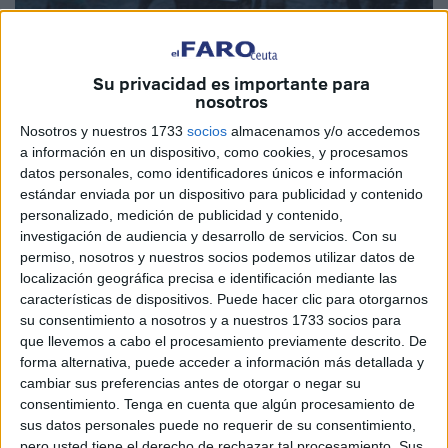
Su privacidad es importante para
nosotros
Nosotros y nuestros 1733
socios
almacenamos y/o accedemos
a información en un dispositivo, como cookies, y procesamos
datos personales, como identificadores únicos e información
estándar enviada por un dispositivo para publicidad y contenido
personalizado, medición de publicidad y contenido,
investigación de audiencia y desarrollo de servicios.
Con su
permiso, nosotros y nuestros socios podemos utilizar datos de
localización geográfica precisa e identificación mediante las
características de dispositivos. Puede hacer clic para otorgarnos
su consentimiento a nosotros y a nuestros 1733 socios para
Protagonizado por unos 200 subsaharianos, no se produjo
que llevemos a cabo el procesamiento previamente descrito. De
entrada alguna.
forma alternativa, puede acceder a información más detallada y
cambiar sus preferencias antes de otorgar o negar su
48 horas después de que se produjera el intento de
consentimiento.
Tenga en cuenta que algún procesamiento de
entrada de subsaharianos bordeando el espigón de Benzú
sus datos personales puede no requerir de su consentimiento,
y que posibilitó que 87 de ellos alcanzaran su objetivo, las
pero usted tiene el derecho de rechazar tal procesamiento. Sus