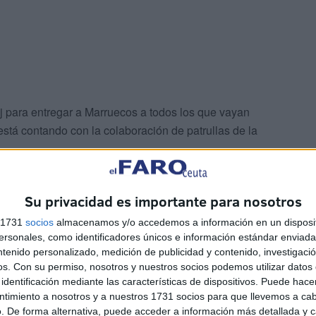
oj para entregar a Marruecos a todos los que vayan
está contando con la colaboración de patrullas de la
.
Su privacidad es importante para nosotros
s 1731
socios
almacenamos y/o accedemos a información en un disposit
sonales, como identificadores únicos e información estándar enviada 
ntenido personalizado, medición de publicidad y contenido, investigaci
os.
Con su permiso, nosotros y nuestros socios podemos utilizar datos 
suman los retornos voluntarios que en goteo y de manera
identificación mediante las características de dispositivos. Puede hacer
os que quieren volver y que se sienten engañados. Entre
ntimiento a nosotros y a nuestros 1731 socios para que llevemos a ca
tentado partir hacia su país acudiendo con sus maletas.
. De forma alternativa, puede acceder a información más detallada y 