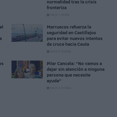
normalidad tras la crisis
fronteriza
HACE 1 HORA
el
Marruecos refuerza la
seguridad en Castillejos
a
para evitar nuevos intentos
de cruce hacia Ceuta
HACE 2 HORAS
os
Pilar Cancela: “No vamos a
dejar sin atención a ninguna
persona que necesite
ayuda”
HACE 4 HORAS