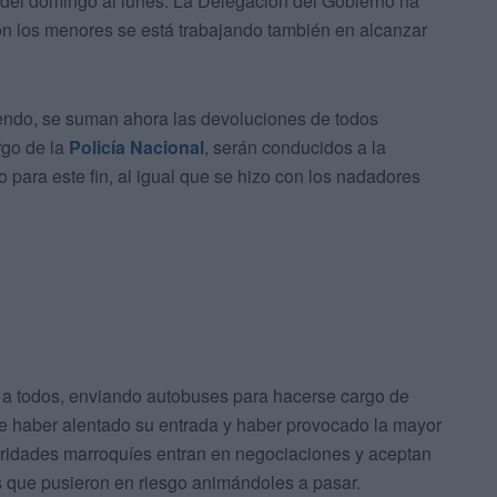
 del domingo al lunes. La Delegación del Gobierno ha
on los menores se está trabajando también en alcanzar
iendo, se suman ahora las devoluciones de todos
rgo de la
Policía Nacional
, serán conducidos a la
o para este fin, al igual que se hizo con los nadadores
 a todos, enviando autobuses para hacerse cargo de
 haber alentado su entrada y haber provocado la mayor
toridades marroquíes entran en negociaciones y aceptan
s que pusieron en riesgo animándoles a pasar.