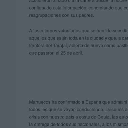
accedieron a nado o a la carrera desde la noche
confirmado esta información, concretando que c
reagrupaciones con sus padres.
A los retornos voluntarios que se han ido suced
aquellos que estén toda en la ciudad y que, a ca
frontera del Tarajal, abierta de nuevo como pasill
que pasaron el 25 de abril.
Marruecos ha confirmado a España que admitirá
todos los que se vayan conduciendo. Después de
crisis con nuestro país a costa de Ceuta, las au
la entrega de todos sus nacionales, a los mismo