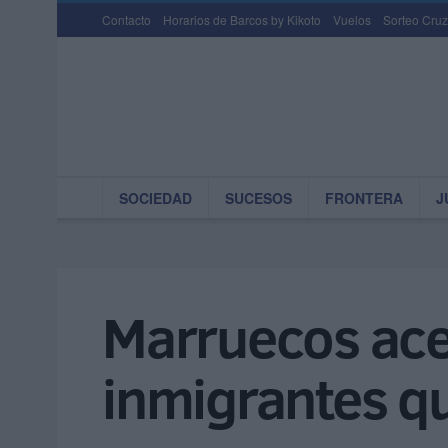
Contacto
Horarios de Barcos by Kikoto
Vuelos
Sorteo Cruz
SOCIEDAD
SUCESOS
FRONTERA
J
Marruecos acep
inmigrantes q