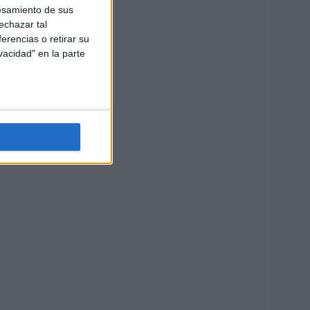
esamiento de sus
echazar tal
erencias o retirar su
vacidad" en la parte