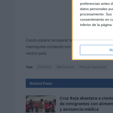
preferencias antes d
datos personales pue
procesamiento. Sus p
consentimiento en cu
inferior de la página
Ceuta espera recuperar la normalidad poco a p
marroquíes contando con que todos ellos están s
M
vecino país.
Tags:
Frontera
Marruecos
Policía Nacional
Related
Posts
Cruz Roja abastece a cient
de inmigrantes con alimen
y asistencia médica