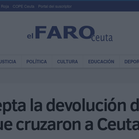
 Roja
COPE Ceuta
Portal del suscriptor
USTICIA
POLÍTICA
CULTURA
EDUCACIÓN
DEPO
ta la devolución d
ue cruzaron a Ceut