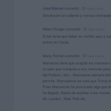
José Manuel
comentó:
hace 5 años
Devolución en caliente y menos chorradas. S
Albert Hunger
comentó:
hace 5 años
Si los tenía que haber en vertido aquí y lu
entren en Ceuta.
Many Fernan
comentó:
hace 5 años
Maruecos tiene que aceptar los menores de
un pais que manipula a sus menores para "
del Poliario ( etc) - Marruecos siempre ti
permite. Marruedcos se cree que Trump le
Pues Marruecos ha provocado algo que le
ha llegado. Basta de explotar a los mena
Air, London , New York etc.