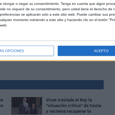
e otorgar o negar su consentimiento.
Tenga en cuenta que algún proc
de no requerir de su consentimiento, pero usted tiene el derecho de r
referencias se aplicarán solo a este sitio web. Puede cambiar sus pref
alquier momento volviendo a este sitio y haciendo clic en el botón "Pri
 web.
oco conforme vayan avanzando esas entregas de
iendo admitidos de inmediato por las autoridades del
ÁS OPCIONES
ACEPTO
os
Vivas traslada al Rey la
to
"situación crítica" de Ceuta
y reclama recuperar la