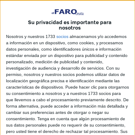
nuestras familias” en España.
Son muchos los “dramas” que hay detrás de la historia de
Su privacidad es importante para
cada uno de ellos. Familias que están separadas de sus
nosotros
hijos y de sus hogares; personas mayores, personas
Nosotros y nuestros 1733
socios
almacenamos y/o accedemos
enfermas, “con enfermedades terminales”, mujeres
a información en un dispositivo, como cookies, y procesamos
embarazadas a punto de dar a luz solas y en casas que no
datos personales, como identificadores únicos e información
estándar enviada por un dispositivo para publicidad y contenido
son las suyas, y en general personas que han de pasar
personalizado, medición de publicidad y contenido,
esta cuarentena y el Ramadán “sufriendo la agonía de no
investigación de audiencia y desarrollo de servicios.
Con su
saber cuándo podremos regresar a casa, a España, que es
permiso, nosotros y nuestros socios podemos utilizar datos de
nuestro hogar”, explica Karim, un marroquí de 45 años,
localización geográfica precisa e identificación mediante las
que lleva 32 afincado como residente en Madrid y que ha
características de dispositivos. Puede hacer clic para otorgarnos
su consentimiento a nosotros y a nuestros 1733 socios para
organizado al grupo que se ha manifestado en Tánger,
que llevemos a cabo el procesamiento previamente descrito. De
donde han estado más de una hora.
forma alternativa, puede acceder a información más detallada y
cambiar sus preferencias antes de otorgar o negar su
Karim viajó a Marrakech desde Madrid, donde le esperan
consentimiento.
Tenga en cuenta que algún procesamiento de
su mujer y su hija, el día 9 de este mes junto al hijo de su
sus datos personales puede no requerir de su consentimiento,
socio “cuando aún todo era normal”. Karim tiene dos
pero usted tiene el derecho de rechazar tal procesamiento. Sus