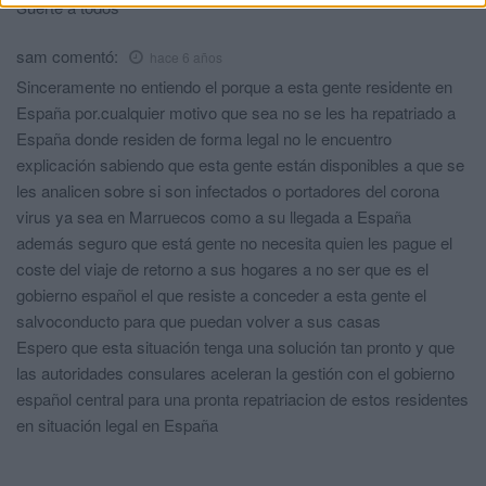
Suerte a todos
sam
comentó:
hace 6 años
Sinceramente no entiendo el porque a esta gente residente en
España por.cualquier motivo que sea no se les ha repatriado a
España donde residen de forma legal no le encuentro
explicación sabiendo que esta gente están disponibles a que se
les analicen sobre si son infectados o portadores del corona
virus ya sea en Marruecos como a su llegada a España
además seguro que está gente no necesita quien les pague el
coste del viaje de retorno a sus hogares a no ser que es el
gobierno español el que resiste a conceder a esta gente el
salvoconducto para que puedan volver a sus casas
Espero que esta situación tenga una solución tan pronto y que
las autoridades consulares aceleran la gestión con el gobierno
español central para una pronta repatriacion de estos residentes
en situación legal en España