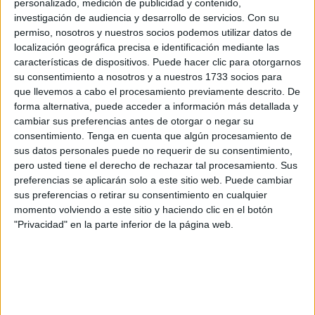
personalizado, medición de publicidad y contenido,
No supo contestar a cuestiones básicas
investigación de audiencia y desarrollo de servicios.
Con su
además de no conocer aspectos
permiso, nosotros y nuestros socios podemos utilizar datos de
localización geográfica precisa e identificación mediante las
fundamentales
características de dispositivos. Puede hacer clic para otorgarnos
su consentimiento a nosotros y a nuestros 1733 socios para
En el informe contrario a la concesión de la nacionalidad
que llevemos a cabo el procesamiento previamente descrito. De
se hace ver que esa falta de integración es clara ya que no
forma alternativa, puede acceder a información más detallada y
supo contestar a cuestiones básicas además de no
cambiar sus preferencias antes de otorgar o negar su
consentimiento.
Tenga en cuenta que algún procesamiento de
conocer aspectos fundamentales. “La resolución
sus datos personales puede no requerir de su consentimiento,
ministerial, que termina el procedimiento iniciado por el
pero usted tiene el derecho de rechazar tal procesamiento. Sus
demandante para que le fuera concedida la nacionalidad
preferencias se aplicarán solo a este sitio web. Puede cambiar
española por residencia, le deniega esta pretensión
sus preferencias o retirar su consentimiento en cualquier
momento volviendo a este sitio y haciendo clic en el botón
porque no ha justificado suficiente grado de integración en
"Privacidad" en la parte inferior de la página web.
la sociedad española, lo que se deduce de la entrevista
mantenida con el juez encargado del Registro Civil, en la
que se aprecia que la mayor parte de las preguntas no han
sido contestadas de modo que, o no las ha entendido, o no
ha sabido responder”, se recoge en la sentencia. Por