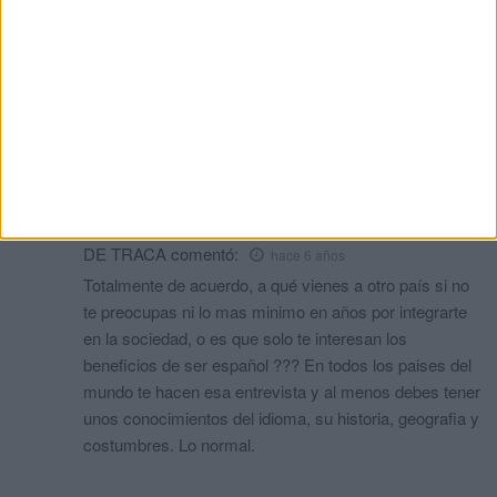
Consitución ni de literatura ni de pintura.
¿Lo sabe de tirón, o tiene que ir a leer la Constitución
que hay en su casa, y los libros sobre pintura y los
episodios nacionales?.
Theo
comentó:
hace 6 años
Antes de publicar un comentario sobre este asunto
sea mejor que Ud. hace este test y mira si lo aprueba.
DE TRACA
comentó:
hace 6 años
Totalmente de acuerdo, a qué vienes a otro país si no
te preocupas ni lo mas minimo en años por integrarte
en la sociedad, o es que solo te interesan los
beneficios de ser español ??? En todos los paises del
mundo te hacen esa entrevista y al menos debes tener
unos conocimientos del idioma, su historia, geografia y
costumbres. Lo normal.