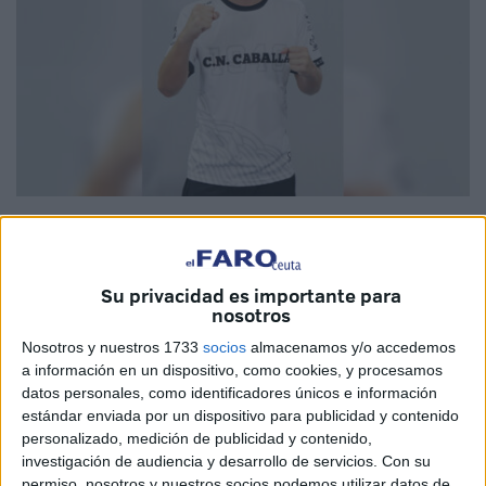
Imagen de archivo
Su privacidad es importante para
nosotros
El
Club de Natación Caballa
anunció durante la mañana
Nosotros y nuestros 1733
socios
almacenamos y/o accedemos
del jueves 3 de julio la noticia de que su jugador cadete,
a información en un dispositivo, como cookies, y procesamos
Manuel Matoso
, ha sido convocado con la
Selección
datos personales, como identificadores únicos e información
Española
de su categoría.
estándar enviada por un dispositivo para publicidad y contenido
personalizado, medición de publicidad y contenido,
El equipo nacional ha llamado al joven jugador para que
investigación de audiencia y desarrollo de servicios.
Con su
permiso, nosotros y nuestros socios podemos utilizar datos de