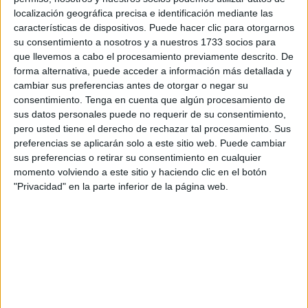
sea parte del equipo que disputará el
Campeonato de
localización geográfica precisa e identificación mediante las
Europa Sub-16
de waterpolo que se celebra en
características de dispositivos. Puede hacer clic para otorgarnos
Estambul
, Turquía, del 5 al 14 de julio.
su consentimiento a nosotros y a nuestros 1733 socios para
que llevemos a cabo el procesamiento previamente descrito. De
El CN Caballa
quiso aprovechar para
felicitar
forma alternativa, puede acceder a información más detallada y
enérgicamente a su jugador
por esta importante
cambiar sus preferencias antes de otorgar o negar su
consentimiento.
Tenga en cuenta que algún procesamiento de
oportunidad y desearle lo mejor en su participación con la
sus datos personales puede no requerir de su consentimiento,
selección española. “
Enhorabuena al jugador y a su
pero usted tiene el derecho de rechazar tal procesamiento. Sus
familia
”, comentan el CN Caballa desde un comunicado.
preferencias se aplicarán solo a este sitio web. Puede cambiar
“¡Orgullo de Ceuta!”, destaca el club.
sus preferencias o retirar su consentimiento en cualquier
momento volviendo a este sitio y haciendo clic en el botón
Campeonato de Europa Sub-16
"Privacidad" en la parte inferior de la página web.
El campeonato de Europa se celebrará en Estambul,
Turquía y contará con la presencia de España. El equipo
nacional ha caído
enmarcado en el Grupo A
y se
enfrentará el primer día a Hungría
, en la segunda fecha a
los anfitriones,
Turquía
, y para terminar se medirá a